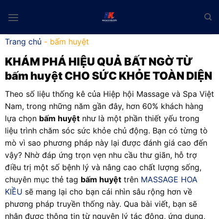
Skip
to
content
Trang chủ
-
bấm huyệt
KHÁM PHÁ HIỆU QUẢ BẤT NGỜ TỪ
bấm huyệt
CHO SỨC KHỎE TOÀN DIỆN
Theo số liệu thống kê của Hiệp hội Massage và Spa Việt
Nam, trong những năm gần đây, hơn 60% khách hàng
lựa chọn
bấm huyệt
như là một phần thiết yếu trong
liệu trình chăm sóc sức khỏe chủ động. Bạn có từng tò
mò vì sao phương pháp này lại được đánh giá cao đến
vậy? Nhờ đáp ứng trọn vẹn nhu cầu thư giãn, hỗ trợ
điều trị một số bệnh lý và nâng cao chất lượng sống,
chuyên mục thẻ tag
bấm huyệt
trên
MASSAGE HOA
KIỀU
sẽ mang lại cho bạn cái nhìn sâu rộng hơn về
phương pháp truyền thống này. Qua bài viết, bạn sẽ
nhận được thông tin từ nguyên lý tác động, ứng dụng,