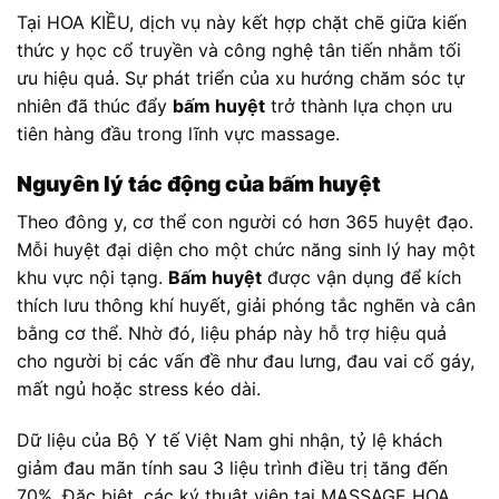
Tại HOA KIỀU, dịch vụ này kết hợp chặt chẽ giữa kiến
thức y học cổ truyền và công nghệ tân tiến nhằm tối
ưu hiệu quả. Sự phát triển của xu hướng chăm sóc tự
nhiên đã thúc đẩy
bấm huyệt
trở thành lựa chọn ưu
tiên hàng đầu trong lĩnh vực massage.
Nguyên lý tác động của bấm huyệt
Theo đông y, cơ thể con người có hơn 365 huyệt đạo.
Mỗi huyệt đại diện cho một chức năng sinh lý hay một
khu vực nội tạng.
Bấm huyệt
được vận dụng để kích
thích lưu thông khí huyết, giải phóng tắc nghẽn và cân
bằng cơ thể. Nhờ đó, liệu pháp này hỗ trợ hiệu quả
cho người bị các vấn đề như đau lưng, đau vai cổ gáy,
mất ngủ hoặc stress kéo dài.
Dữ liệu của Bộ Y tế Việt Nam ghi nhận, tỷ lệ khách
giảm đau mãn tính sau 3 liệu trình điều trị tăng đến
70%. Đặc biệt, các ký thuật viên tại MASSAGE HOA