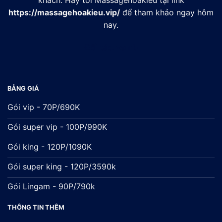
https://massagehoakieu.vip/
để tham khảo ngay hôm
nay.
Đối tác:
xsmb
BẢNG GIÁ
Gói vip - 70P/690K
Gói super vip - 100P/990K
Gói king - 120P/1090K
Gói super king - 120P/3590k
Gói Lingam - 90P/790k
THÔNG TIN THÊM