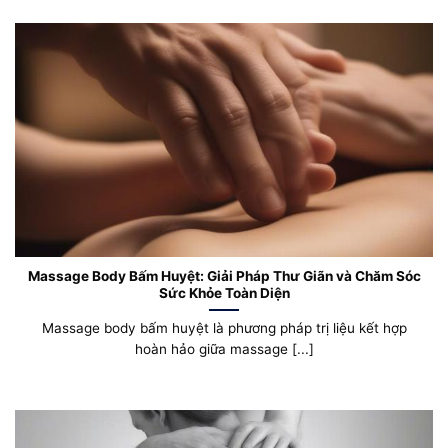
Massage Body Bấm Huyệt: Giải Pháp Thư Giãn và Chăm Sóc
Sức Khỏe Toàn Diện
Massage body bấm huyệt là phương pháp trị liệu kết hợp
hoàn hảo giữa massage [...]