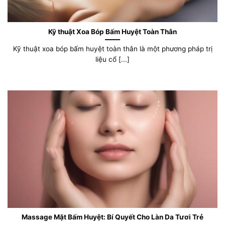
Kỹ thuật Xoa Bóp Bấm Huyệt Toàn Thân
Kỹ thuật xoa bóp bấm huyệt toàn thân là một phương pháp trị
liệu cổ [...]
Massage Mặt Bấm Huyệt: Bí Quyết Cho Làn Da Tươi Trẻ