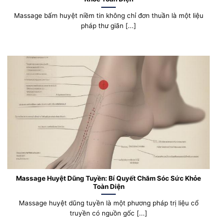
Massage bấm huyệt niềm tin không chỉ đơn thuần là một liệu
pháp thư giãn [...]
Massage Huyệt Dũng Tuyền: Bí Quyết Chăm Sóc Sức Khỏe
Toàn Diện
Massage huyệt dũng tuyền là một phương pháp trị liệu cổ
truyền có nguồn gốc [...]