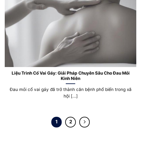
Liệu Trình Cổ Vai Gáy: Giải Pháp Chuyên Sâu Cho Đau Mỏi
Kinh Niên
Đau mỏi cổ vai gáy đã trở thành căn bệnh phổ biến trong xã
hội [...]
1
2