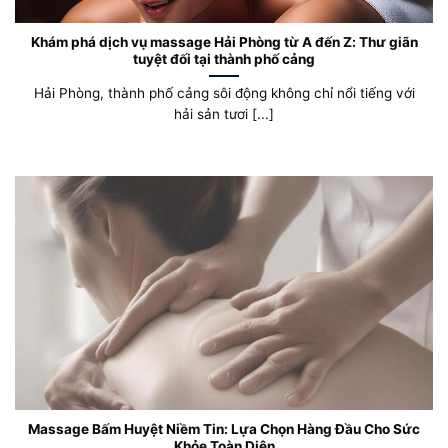
Khám phá dịch vụ massage Hải Phòng từ A đến Z: Thư giãn
tuyệt đối tại thành phố cảng
Hải Phòng, thành phố cảng sôi động không chỉ nổi tiếng với
hải sản tươi [...]
Massage Bấm Huyệt Niềm Tin: Lựa Chọn Hàng Đầu Cho Sức
Khỏe Toàn Diện