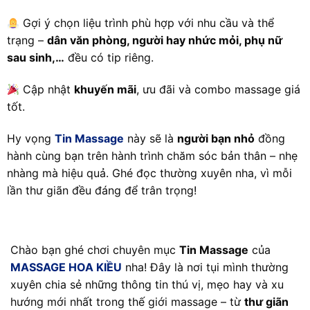
Gợi ý chọn liệu trình phù hợp với nhu cầu và thể
trạng –
dân văn phòng, người hay nhức mỏi, phụ nữ
sau sinh,…
đều có tip riêng.
Cập nhật
khuyến mãi
, ưu đãi và combo massage giá
tốt.
Hy vọng
Tin Massage
này sẽ là
người bạn nhỏ
đồng
hành cùng bạn trên hành trình chăm sóc bản thân – nhẹ
nhàng mà hiệu quả. Ghé đọc thường xuyên nha, vì mỗi
lần thư giãn đều đáng để trân trọng!
Chào bạn ghé chơi chuyên mục
Tin Massage
của
MASSAGE HOA KIỀU
nha! Đây là nơi tụi mình thường
xuyên chia sẻ những thông tin thú vị, mẹo hay và xu
hướng mới nhất trong thế giới massage – từ
thư giãn