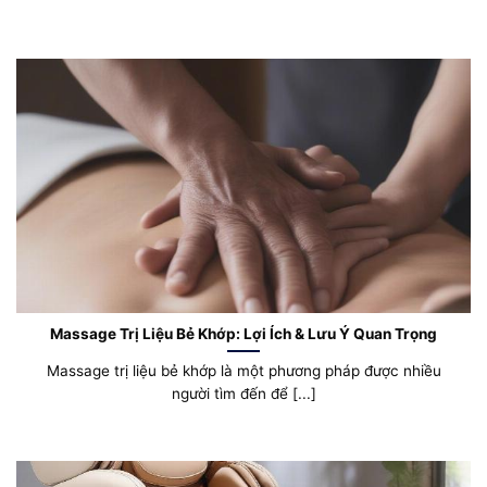
Massage Trị Liệu Bẻ Khớp: Lợi Ích & Lưu Ý Quan Trọng
Massage trị liệu bẻ khớp là một phương pháp được nhiều
người tìm đến để [...]