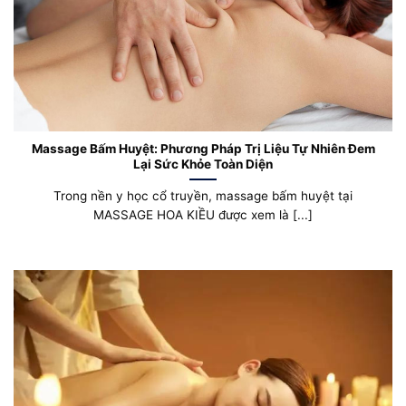
Massage Bấm Huyệt: Phương Pháp Trị Liệu Tự Nhiên Đem
Lại Sức Khỏe Toàn Diện
Trong nền y học cổ truyền, massage bấm huyệt tại
MASSAGE HOA KIỀU được xem là [...]