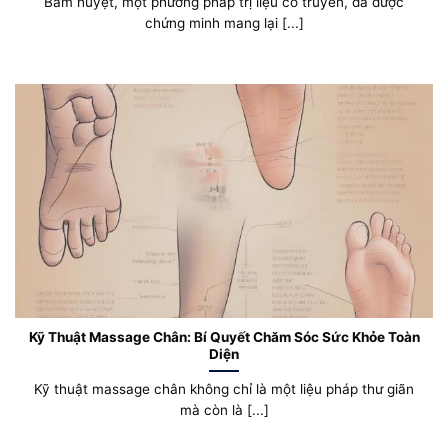
Bấm huyệt, một phương pháp trị liệu cổ truyền, đã được
chứng minh mang lại [...]
Kỹ Thuật Massage Chân: Bí Quyết Chăm Sóc Sức Khỏe Toàn
Diện
Kỹ thuật massage chân không chỉ là một liệu pháp thư giãn
mà còn là [...]