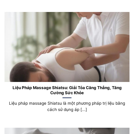
Liệu Pháp Massage Shiatsu: Giải Tỏa Căng Thẳng, Tăng
Cường Sức Khỏe
Liệu pháp massage Shiatsu là một phương pháp trị liệu bằng
cách sử dụng áp [...]