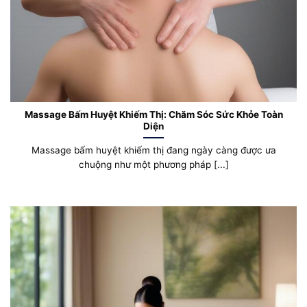
Massage Bấm Huyệt Khiếm Thị: Chăm Sóc Sức Khỏe Toàn
Diện
Massage bấm huyệt khiếm thị đang ngày càng được ưa
chuộng như một phương pháp [...]