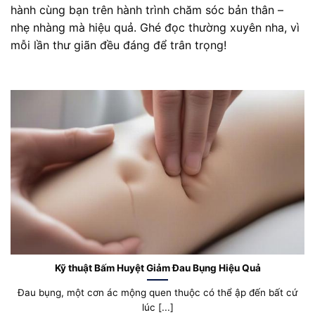
hành cùng bạn trên hành trình chăm sóc bản thân –
nhẹ nhàng mà hiệu quả. Ghé đọc thường xuyên nha, vì
mỗi lần thư giãn đều đáng để trân trọng!
Kỹ thuật Bấm Huyệt Giảm Đau Bụng Hiệu Quả
Đau bụng, một cơn ác mộng quen thuộc có thể ập đến bất cứ
lúc [...]