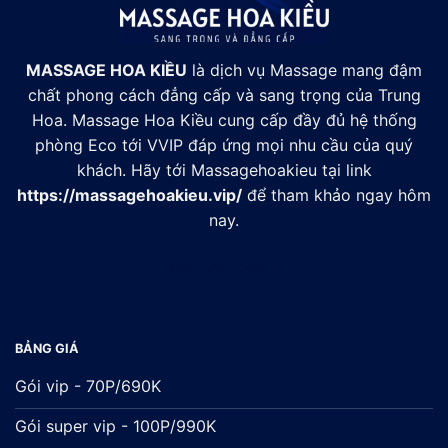
MASSAGE HOA KIỀU
là dịch vụ Massage mang đậm
chất phong cách đẳng cấp và sang trọng của Trung
Hoa. Massage Hoa Kiều cung cấp đầy đủ hệ thống
phòng Eco tới VVIP đáp ứng mọi nhu cầu của quý
khách. Hãy tới Massagehoakieu tại link
https://massagehoakieu.vip/
để tham khảo ngay hôm
nay.
Đối tác:
xsmb
BẢNG GIÁ
Gói vip - 70P/690K
Gói super vip - 100P/990K