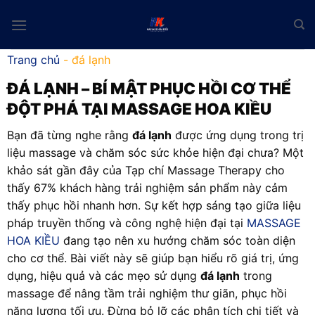
Skip
to
content
Trang chủ
-
đá lạnh
ĐÁ LẠNH
– BÍ MẬT PHỤC HỒI CƠ THỂ
ĐỘT PHÁ TẠI MASSAGE HOA KIỀU
Bạn đã từng nghe rằng
đá lạnh
được ứng dụng trong trị
liệu massage và chăm sóc sức khỏe hiện đại chưa? Một
khảo sát gần đây của Tạp chí Massage Therapy cho
thấy 67% khách hàng trải nghiệm sản phẩm này cảm
thấy phục hồi nhanh hơn. Sự kết hợp sáng tạo giữa liệu
pháp truyền thống và công nghệ hiện đại tại
MASSAGE
HOA KIỀU
đang tạo nên xu hướng chăm sóc toàn diện
cho cơ thể. Bài viết này sẽ giúp bạn hiểu rõ giá trị, ứng
dụng, hiệu quả và các mẹo sử dụng
đá lạnh
trong
massage để nâng tầm trải nghiệm thư giãn, phục hồi
năng lượng tối ưu. Đừng bỏ lỡ các phân tích chi tiết và