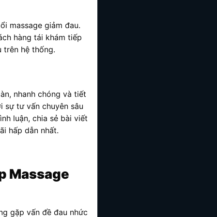
buổi massage giảm đau.
ách hàng tái khám tiếp
ụ trên hệ thống.
àn, nhanh chóng và tiết
i sự tư vấn chuyên sâu
h luận, chia sẻ bài viết
i hấp dẫn nhất.
áp Massage
ừng gặp vấn đề đau nhức