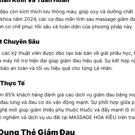
Thần Kinh Và Tuần Hoàn
au còn kích thích lưu thông máu, giúp oxy và dưỡng chất
khoa năm 2024, các ca đau mãn tính sau massage giảm đau 
h cơ chế phục hồi sâu và toàn diện của phương pháp này.
t Chuyên Sâu
các kỹ thuật viên được đào tạo bài bản về giải phẫu học,
 máy hỗ trợ hiện đại giúp giảm đau hiệu quả. Sự kết hợp nà
 bảo an toàn và tối ưu hiệu quả cho từng cá nhân.
 Thực Tế
ơn 85% khách hàng đánh giá cao dịch vụ giảm đau bằng mas
, đau lưng và đau cơ do vận động mạnh. Sự phối hợp giữa
ghệ mới giúp giảm thiểu phụ thuộc thuốc và đẩy mạnh lộ trì
i nghiệm và dịch vụ ưu đãi tại MASSAGE HOA KIỀU trên tra
ử Dụng Thẻ Giảm Đau