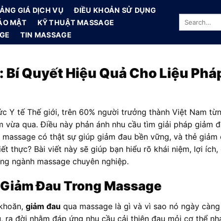
ẢNG GIÁ DỊCH VỤ
ĐIỀU KHOẢN SỬ DỤNG
ẢO MẬT
KỸ THUẬT MASSAGE
AGE
TIN MASSAGE
 Bí Quyết Hiệu Quả Cho Liệu Ph
ức Y tế Thế giới, trên 60% người trưởng thành Việt Nam t
 vừa qua. Điều này phản ánh nhu cầu tìm giải pháp giảm đ
u massage có thật sự giúp giảm đau bền vững, và thẻ gi
hiết thực? Bài viết này sẽ giúp bạn hiểu rõ khái niệm, lợi íc
rong ngành massage chuyên nghiệp.
 Giảm Đau Trong Massage
 khoăn,
giảm đau
qua massage là gì và vì sao nó ngày càng
u, ra đời nhằm đáp ứng nhu cầu cải thiện đau mỏi cơ thể n