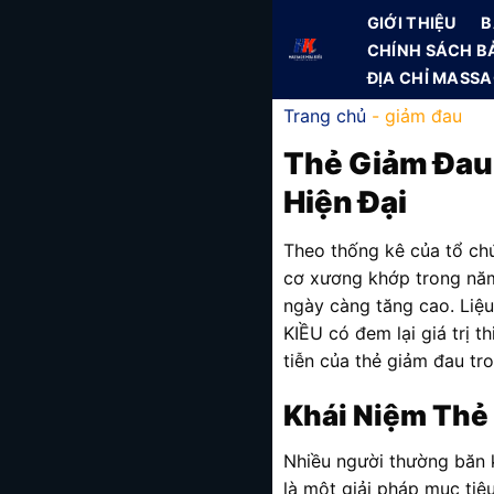
Skip
GIỚI THIỆU
B
to
CHÍNH SÁCH B
content
ĐỊA CHỈ MASS
Trang chủ
-
giảm đau
Thẻ Giảm Đau:
Hiện Đại
Theo thống kê của tổ ch
cơ xương khớp trong năm
ngày càng tăng cao. Liệ
KIỀU có đem lại giá trị t
tiễn của thẻ giảm đau t
Khái Niệm Thẻ
Nhiều người thường băn
là một giải pháp mục tiê