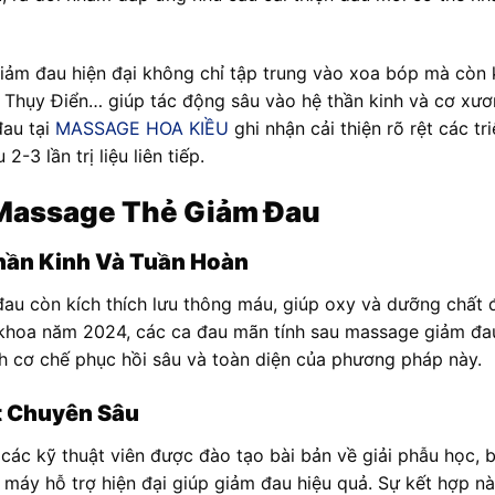
iảm đau hiện đại không chỉ tập trung vào xoa bóp mà còn 
n, Thụy Điển… giúp tác động sâu vào hệ thần kinh và cơ xư
đau tại
MASSAGE HOA KIỀU
ghi nhận cải thiện rõ rệt các tr
-3 lần trị liệu liên tiếp.
Massage Thẻ Giảm Đau
hần Kinh Và Tuần Hoàn
au còn kích thích lưu thông máu, giúp oxy và dưỡng chất 
khoa năm 2024, các ca đau mãn tính sau massage giảm đau g
h cơ chế phục hồi sâu và toàn diện của phương pháp này.
t Chuyên Sâu
ác kỹ thuật viên được đào tạo bài bản về giải phẫu học,
máy hỗ trợ hiện đại giúp giảm đau hiệu quả. Sự kết hợp này