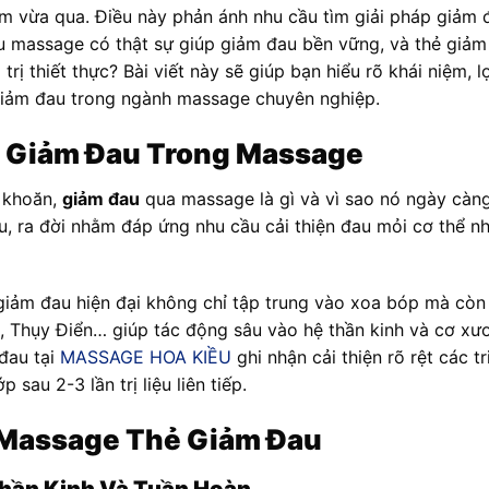
 vừa qua. Điều này phản ánh nhu cầu tìm giải pháp giảm đ
ệu massage có thật sự giúp giảm đau bền vững, và thẻ gi
rị thiết thực? Bài viết này sẽ giúp bạn hiểu rõ khái niệm, l
 giảm đau trong ngành massage chuyên nghiệp.
ẻ Giảm Đau Trong Massage
 khoăn,
giảm đau
qua massage là gì và vì sao nó ngày càn
êu, ra đời nhằm đáp ứng nhu cầu cải thiện đau mỏi cơ thể n
iảm đau hiện đại không chỉ tập trung vào xoa bóp mà còn 
n, Thụy Điển… giúp tác động sâu vào hệ thần kinh và cơ x
 đau tại
MASSAGE HOA KIỀU
ghi nhận cải thiện rõ rệt các t
 sau 2-3 lần trị liệu liên tiếp.
 Massage Thẻ Giảm Đau