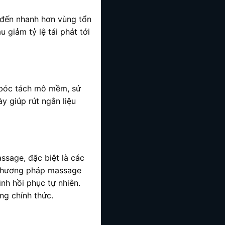
 đến nhanh hơn vùng tổn
giảm tỷ lệ tái phát tới
 bóc tách mô mềm, sử
y giúp rút ngắn liệu
sage, đặc biệt là các
 phương pháp massage
nh hồi phục tự nhiên.
ng chính thức.