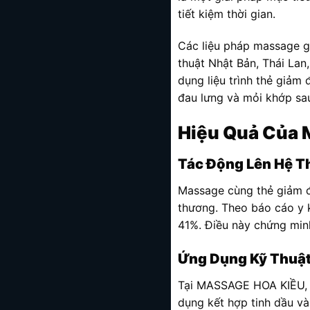
tiết kiệm thời gian.
Các liệu pháp massage g
thuật Nhật Bản, Thái La
dụng liệu trình thẻ giảm 
đau lưng và mỏi khớp sau 2
Hiệu Quả Của 
Tác Động Lên Hệ T
Massage cùng thẻ giảm đ
thương. Theo báo cáo y 
41%. Điều này chứng min
Ứng Dụng Kỹ Thuậ
Tại MASSAGE HOA KIỀU, c
dụng kết hợp tinh dầu và 