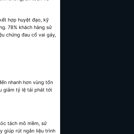
kết hợp huyệt đạo, kỹ
ơng. 78% khách hàng sử
iệu chứng đau cổ vai gáy,
đến nhanh hơn vùng tổn
iảm tỷ lệ tái phát tới
 bóc tách mô mềm, sử
 giúp rút ngắn liệu trình