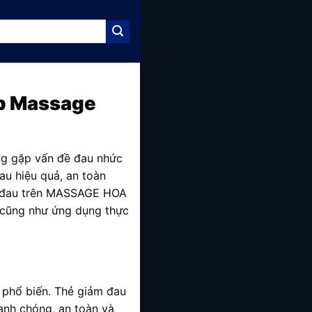
áp Massage
ừng gặp vấn đề đau nhức
au hiệu quả, an toàn
ảm đau trên MASSAGE HOA
h, cũng như ứng dụng thực
 phổ biến. Thẻ giảm đau
hanh chóng, an toàn và