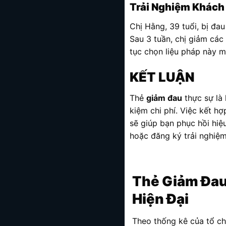
Trải Nghiệm Khác
Chị Hằng, 39 tuổi, bị đa
Sau 3 tuần, chị giảm các
tục chọn liệu pháp này mỗ
KẾT LUẬN
Thẻ
giảm đau
thực sự là 
kiệm chi phí. Việc kết h
sẽ giúp bạn phục hồi hiệu
hoặc đăng ký trải nghiệ
Thẻ Giảm Đau
Hiện Đại
Theo thống kê của tổ ch