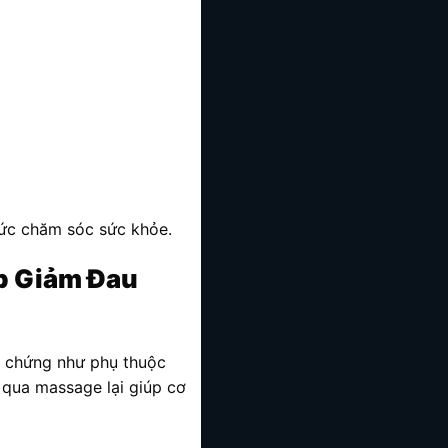
ức chăm sóc sức khỏe.
p Giảm Đau
n chứng như phụ thuộc
 qua massage lại giúp cơ