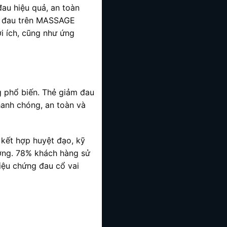
au hiệu quả, an toàn
ảm đau trên MASSAGE
ợi ích, cũng như ứng
g phổ biến. Thẻ giảm đau
hanh chóng, an toàn và
kết hợp huyệt đạo, kỹ
ương. 78% khách hàng sử
riệu chứng đau cổ vai