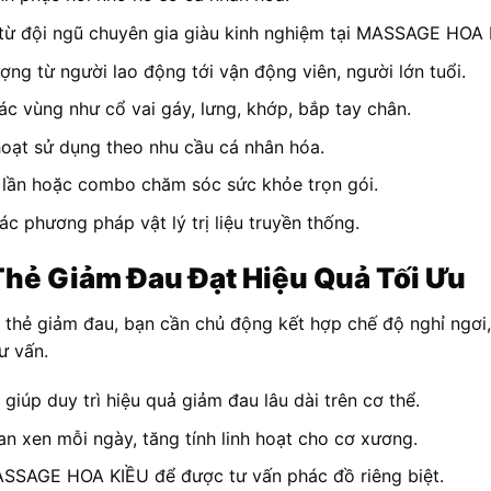
từ đội ngũ chuyên gia giàu kinh nghiệm tại MASSAGE HOA 
ợng từ người lao động tới vận động viên, người lớn tuổi.
c vùng như cổ vai gáy, lưng, khớp, bắp tay chân.
h hoạt sử dụng theo nhu cầu cá nhân hóa.
u lần hoặc combo chăm sóc sức khỏe trọn gói.
các phương pháp vật lý trị liệu truyền thống.
hẻ Giảm Đau Đạt Hiệu Quả Tối Ưu
rị thẻ giảm đau, bạn cần chủ động kết hợp chế độ nghỉ ngơi
ư vấn.
giúp duy trì hiệu quả giảm đau lâu dài trên cơ thể.
n xen mỗi ngày, tăng tính linh hoạt cho cơ xương.
MASSAGE HOA KIỀU để được tư vấn phác đồ riêng biệt.