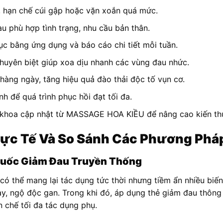
, hạn chế cúi gập hoặc vặn xoắn quá mức.
u phù hợp tình trạng, nhu cầu bản thân.
hục bằng ứng dụng và báo cáo chi tiết mỗi tuần.
 chuyên biệt giúp xoa dịu nhanh các vùng đau nhức.
àng ngày, tăng hiệu quả đào thải độc tố vụn cơ.
ình để quá trình phục hồi đạt tối đa.
y khoa cập nhật từ MASSAGE HOA KIỀU để nâng cao kiến th
ực Tế Và So Sánh Các Phương Phá
huốc Giảm Đau Truyền Thống
có thể mang lại tác dụng tức thời nhưng tiềm ẩn nhiều biế
y, ngộ độc gan. Trong khi đó, áp dụng thẻ giảm đau thông
n chế tối đa tác dụng phụ.