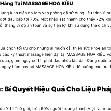
h Hàng Tại MASSAGE HOA KIỀU
u lưng kinh niên do làm văn phòng đã sử dụng liệu trình 6 
 đợt đau cấp tới 70%. Một khảo sát nhanh cho thấy 72% kh
i tháng vì độ an toàn và sự tiện lợi khi sử dụng thẻ dịch v
lựa chọn tối ưu cho những ai muốn cải thiện sức khỏe an to
ợp các kỹ thuật massage hiện đại tại MASSAGE HOA KIỀU vớ
 quả, giảm nguy cơ tái phát đau nhức lâu dài. Đừng quên bìn
m ngay hôm nay tại MASSAGE HOA KIỀU để hưởng các ưu đã
: Bí Quyết Hiệu Quả Cho Liệu Ph
ức Y tế Thế giới, trên 60% người trưởng thành Việt Nam t