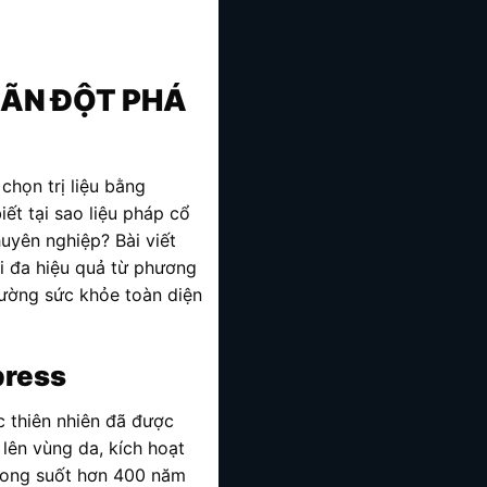
IÃN ĐỘT PHÁ
họn trị liệu bằng
ết tại sao liệu pháp cổ
uyên nghiệp? Bài viết
ối đa hiệu quả từ phương
cường sức khỏe toàn diện
press
c thiên nhiên đã được
 lên vùng da, kích hoạt
Trong suốt hơn 400 năm