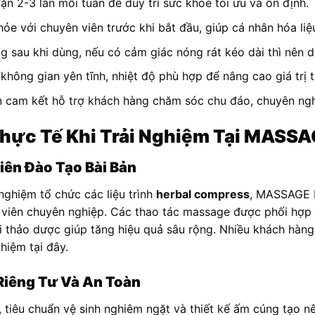
đặn 2-3 lần mỗi tuần để duy trì sức khỏe tối ưu và ổn định.
hỏe với chuyên viên trước khi bắt đầu, giúp cá nhân hóa liệ
g sau khi dùng, nếu có cảm giác nóng rát kéo dài thì nên d
ông gian yên tĩnh, nhiệt độ phù hợp để nâng cao giá trị t
am kết hỗ trợ khách hàng chăm sóc chu đáo, chuyên nghi
hực Tế Khi Trải Nghiệm Tại MASS
iên Đào Tạo Bài Bản
nghiệm tổ chức các liệu trình
herbal compress
, MASSAGE 
 viên chuyên nghiệp. Các thao tác massage được phối hợp 
túi thảo dược giúp tăng hiệu quả sâu rộng. Nhiều khách hàn
ghiệm tại đây.
Riêng Tư Và An Toàn
tiêu chuẩn vệ sinh nghiêm ngặt và thiết kế ấm cúng tạo n