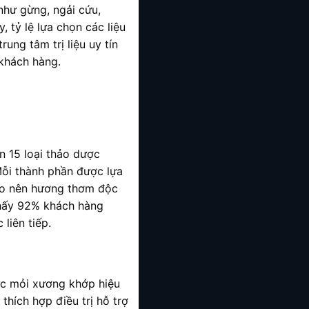
như gừng, ngải cứu,
 tỷ lệ lựa chọn các liệu
ung tâm trị liệu uy tín
khách hàng.
 15 loại thảo dược
 Mỗi thành phần được lựa
tạo nên hương thơm độc
thấy 92% khách hàng
liên tiếp.
ức mỏi xương khớp hiệu
 thích hợp điều trị hỗ trợ