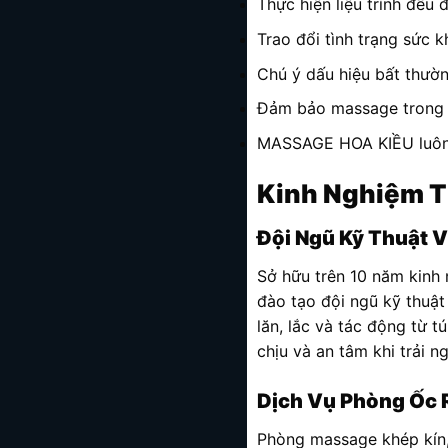
Thực hiện liệu trình đều 
Trao đổi tình trạng sức k
Chú ý dấu hiệu bất thườn
Đảm bảo massage trong kh
MASSAGE HOA KIỀU luôn c
Kinh Nghiệm T
Đội Ngũ Kỹ Thuật V
Sở hữu trên 10 năm kinh 
đào tạo đội ngũ kỹ thuật
lăn, lắc và tác động từ 
chịu và an tâm khi trải n
Dịch Vụ Phòng Ốc 
Phòng massage khép kín, 