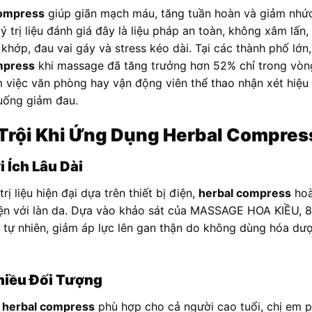
compress
giúp giãn mạch máu, tăng tuần hoàn và giảm nhứ
ý trị liệu đánh giá đây là liệu pháp an toàn, không xâm lấn, 
khớp, đau vai gáy và stress kéo dài. Tại các thành phố lớn
mpress
khi massage đã tăng trưởng hơn 52% chỉ trong vòn
 việc văn phòng hay vận động viên thể thao nhận xét hiệu 
 uống giảm đau.
Trội Khi Ứng Dụng Herbal Compres
 Ích Lâu Dài
ị liệu hiện đại dựa trên thiết bị điện,
herbal compress
hoà
iện với làn da. Dựa vào khảo sát của MASSAGE HOA KIỀU, 
ả tự nhiên, giảm áp lực lên gan thận do không dùng hóa dược
hiều Đối Tượng
g
herbal compress
phù hợp cho cả người cao tuổi, chị em 