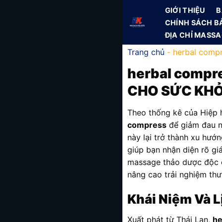
Skip
GIỚI THIỆU
B
to
CHÍNH SÁCH B
content
ĐỊA CHỈ MASS
Trang chủ
-
herbal comp
herbal compr
CHO SỨC KHỎ
Theo thống kê của Hiệp 
compress
để giảm đau nh
này lại trở thành xu hư
giúp bạn nhận diện rõ gi
massage thảo dược độc đá
nâng cao trải nghiệm thư
Khái Niệm Và L
Xuất phát từ Thái Lan,
he