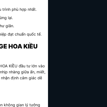
u trình phù hợp nhất.
ừng lại.
hư giãn.
ệp đạt chuẩn quốc tế.
AGE HOA KIỀU
HOA KIỀU đầu tư lớn vào
nhịp nhàng giữa ấn, miết,
g nhận định cảm giác dễ
ên không gian lý tưởng