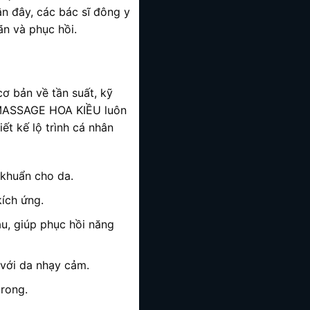
n đây, các bác sĩ đông y
ãn và phục hồi.
cơ bản về tần suất, kỹ
ại MASSAGE HOA KIỀU luôn
t kế lộ trình cá nhân
 khuẩn cho da.
kích ứng.
u, giúp phục hồi năng
với da nhạy cảm.
trong.