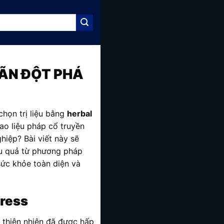
IÃN ĐỘT PHÁ
họn trị liệu bằng
herbal
ao liệu pháp cổ truyền
iệp? Bài viết này sẽ
iệu quả từ phương pháp
sức khỏe toàn diện và
press
c thiên nhiên đã được hấp