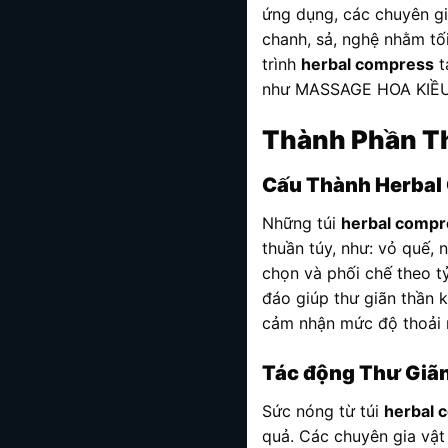
ứng dụng, các chuyên gi
chanh, sả, nghệ nhằm tố
trình
herbal compress
t
như MASSAGE HOA KIỀU v
Thành Phần T
Cấu Thành Herbal
Những túi
herbal compr
thuần túy, như: vỏ quế, 
chọn và phối chế theo t
đáo giúp thư giãn thần 
cảm nhận mức độ thoải má
Tác động Thư Giãn
Sức nóng từ túi
herbal 
quả. Các chuyên gia vật l