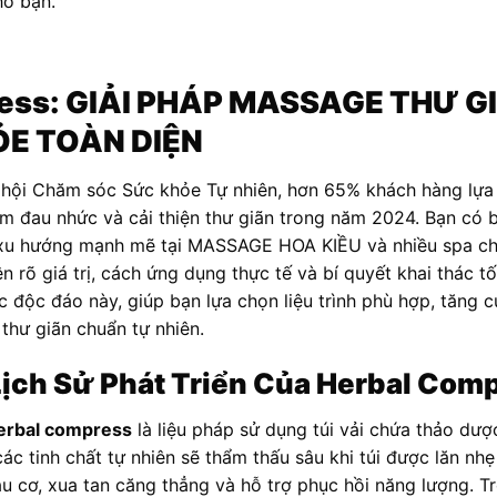
ho bạn.
ess
: GIẢI PHÁP MASSAGE THƯ G
E TOÀN DIỆN
hội Chăm sóc Sức khỏe Tự nhiên, hơn 65% khách hàng lựa c
m đau nhức và cải thiện thư giãn trong năm 2024. Bạn có bi
h xu hướng mạnh mẽ tại MASSAGE HOA KIỀU và nhiều spa ch
n rõ giá trị, cách ứng dụng thực tế và bí quyết khai thác t
độc đáo này, giúp bạn lựa chọn liệu trình phù hợp, tăng 
thư giãn chuẩn tự nhiên.
Lịch Sử Phát Triển Của Herbal Com
erbal compress
là liệu pháp sử dụng túi vải chứa thảo dượ
c tinh chất tự nhiên sẽ thẩm thấu sâu khi túi được lăn nhẹ
u cơ, xua tan căng thẳng và hỗ trợ phục hồi năng lượng. 