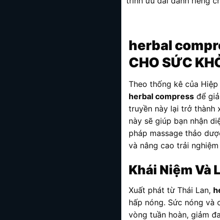
trình ưu đãi dành riêng c
herbal compr
CHO SỨC KHỎ
Theo thống kê của Hiệp 
herbal compress
để giả
truyền này lại trở thàn
này sẽ giúp bạn nhận diệ
pháp massage thảo dược 
và nâng cao trải nghiệm 
Khái Niệm Và 
Xuất phát từ Thái Lan,
h
hấp nóng. Sức nóng và cá
vòng tuần hoàn, giảm đa