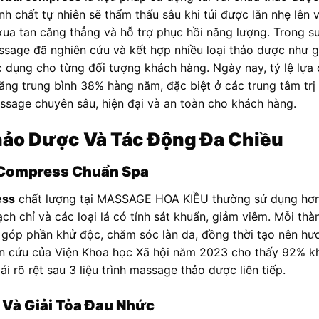
nh chất tự nhiên sẽ thẩm thấu sâu khi túi được lăn nhẹ lên 
 xua tan căng thẳng và hỗ trợ phục hồi năng lượng. Trong 
sage đã nghiên cứu và kết hợp nhiều loại thảo dược như gừ
 dụng cho từng đối tượng khách hàng. Ngày nay, tỷ lệ lựa 
ăng trung bình 38% hàng năm, đặc biệt ở các trung tâm trị
ssage chuyên sâu, hiện đại và an toàn cho khách hàng.
ảo Dược Và Tác Động Đa Chiều
 Compress Chuẩn Spa
ess
chất lượng tại MASSAGE HOA KIỀU thường sử dụng hơn 
ạch chỉ và các loại lá có tính sát khuẩn, giảm viêm. Mỗi t
g, góp phần khử độc, chăm sóc làn da, đồng thời tạo nên h
iên cứu của Viện Khoa học Xã hội năm 2023 cho thấy 92%
i rõ rệt sau 3 liệu trình massage thảo dược liên tiếp.
 Và Giải Tỏa Đau Nhức