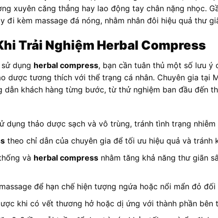
ờng xuyên căng thẳng hay lao động tay chân nặng nhọc. Gầ
này đi kèm massage đá nóng, nhằm nhân đôi hiệu quả thư gi
Khi Trải Nghiệm Herbal Compress
i sử dụng
herbal compress
, bạn cần tuân thủ một số lưu ý 
hảo dược tương thích với thể trạng cá nhân. Chuyên gia t
 dẫn khách hàng từng bước, từ thử nghiệm ban đầu đến thiế
 sử dụng thảo dược sạch và vô trùng, tránh tình trạng nhiễm
ss
theo chỉ dẫn của chuyên gia để tối ưu hiệu quả và tránh 
 thống và
herbal compress
nhằm tăng khả năng thư giãn sâ
 massage để hạn chế hiện tượng ngứa hoặc nổi mẩn đỏ đối 
ược khi có vết thương hở hoặc dị ứng với thành phần bên 