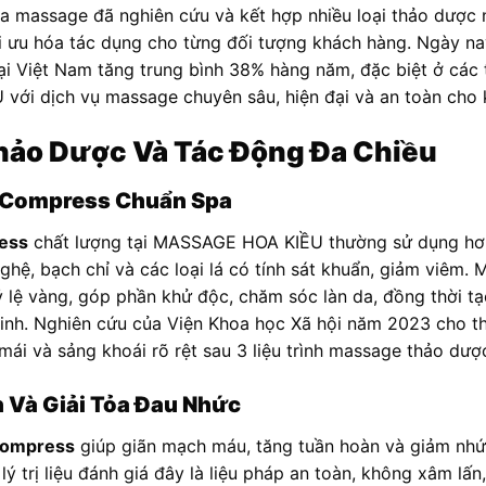
a massage đã nghiên cứu và kết hợp nhiều loại thảo dược 
i ưu hóa tác dụng cho từng đối tượng khách hàng. Ngày nay,
ại Việt Nam tăng trung bình 38% hàng năm, đặc biệt ở các tr
ới dịch vụ massage chuyên sâu, hiện đại và an toàn cho 
hảo Dược Và Tác Động Đa Chiều
 Compress Chuẩn Spa
ess
chất lượng tại MASSAGE HOA KIỀU thường sử dụng hơn
nghệ, bạch chỉ và các loại lá có tính sát khuẩn, giảm viêm.
ỷ lệ vàng, góp phần khử độc, chăm sóc làn da, đồng thời 
kinh. Nghiên cứu của Viện Khoa học Xã hội năm 2023 cho 
i và sảng khoái rõ rệt sau 3 liệu trình massage thảo dược 
 Và Giải Tỏa Đau Nhức
compress
giúp giãn mạch máu, tăng tuần hoàn và giảm nh
ý trị liệu đánh giá đây là liệu pháp an toàn, không xâm lấn,