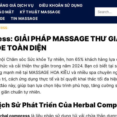
ẢNG GIÁ DỊCH VỤ
ĐIỀU KHOẢN SỬ DỤNG
ẢO MẬT
KỸ THUẬT MASSAGE
AGE
TIN MASSAGE
ress
ess
: GIẢI PHÁP MASSAGE THƯ G
E TOÀN DIỆN
hội Chăm sóc Sức khỏe Tự nhiên, hơn 65% khách hàng lựa c
ức và cải thiện thư giãn trong năm 2024. Bạn có biết tại s
ớng mạnh mẽ tại MASSAGE HOA KIỀU và nhiều spa chuyên ngh
á trị, cách ứng dụng thực tế và bí quyết khai thác tối đa h
o này, giúp bạn lựa chọn liệu trình phù hợp, tăng cường 
 giãn chuẩn tự nhiên.
ịch Sử Phát Triển Của Herbal Com
rbal compress
là liệu pháp sử dụng túi vải chứa thảo dượ