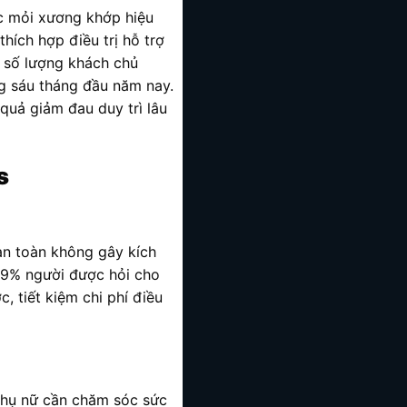
c mỏi xương khớp hiệu
thích hợp điều trị hỗ trợ
, số lượng khách chủ
g sáu tháng đầu năm nay.
quả giảm đau duy trì lâu
s
n toàn không gây kích
89% người được hỏi cho
, tiết kiệm chi phí điều
phụ nữ cần chăm sóc sức