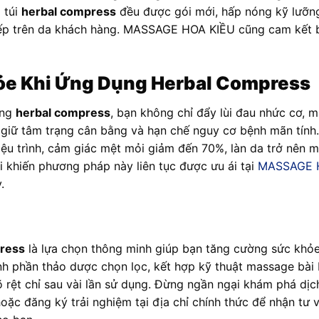
 túi
herbal compress
đều được gói mới, hấp nóng kỹ lưỡng
tiếp trên da khách hàng. MASSAGE HOA KIỀU cũng cam kết 
hỏe Khi Ứng Dụng Herbal Compress
ằng
herbal compress
, bạn không chỉ đẩy lùi đau nhức cơ, m
 giữ tâm trạng cân bằng và hạn chế nguy cơ bệnh mãn tính.
liệu trình, cảm giác mệt mỏi giảm đến 70%, làn da trở nên m
lõi khiến phương pháp này liên tục được ưu ái tại
MASSAGE 
.
ress
là lựa chọn thông minh giúp bạn tăng cường sức khỏe
h phần thảo dược chọn lọc, kết hợp kỹ thuật massage bà
õ rệt chỉ sau vài lần sử dụng. Đừng ngần ngại khám phá dị
oặc đăng ký trải nghiệm tại địa chỉ chính thức để nhận tư