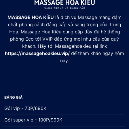
MASSAGE HOA KIỀU
là dịch vụ Massage mang đậm
chất phong cách đẳng cấp và sang trọng của Trung
Hoa. Massage Hoa Kiều cung cấp đầy đủ hệ thống
phòng Eco tới VVIP đáp ứng mọi nhu cầu của quý
khách. Hãy tới Massagehoakieu tại link
https://massagehoakieu.vip/
để tham khảo ngay hôm
nay.
Đối tác:
xsmb
BẢNG GIÁ
Gói vip - 70P/690K
Gói super vip - 100P/990K