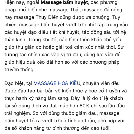
Hiện nay, ngoài
Massage bấm huyệt
, các phương
pháp phổ biến như massage Thái, massage đá nóng
hay massage Thuỵ Điển cũng được ưa chuộng. Tuy
nhiên, massage bấm huyệt vượt trội nhờ tập trung vào
các huyệt đạo điều tiết khí huyết, tác động sâu tới hệ
thần kinh. Trong khi đó, các hình thức khác chủ yếu
giúp thư giãn cơ hoặc giải toả cảm xúc nhất thời. Sự
tương tác chính xác vào vị trí đau, dùng lực vừa đủ
giúp hiệu quả kéo dài hơn so với các phương pháp
truyền thống.
Đặc biệt, tại
MASSAGE HOA KIỀU
, chuyên viên đều
được đào tạo bài bản về kiến thức y học cổ truyền và
thực hành kỹ năng lâm sàng. Đây là lý do tỉ lệ khách
tái sử dụng dịch vụ đạt mức hơn 80% chỉ sau lần đầu
trải nghiệm. So với dùng thuốc giảm đau, massage
bấm huyệt tỏ ra vượt trội ở tính an toàn, phù hợp với
đa số khách hàng từ bình thường đến cao tuổi.