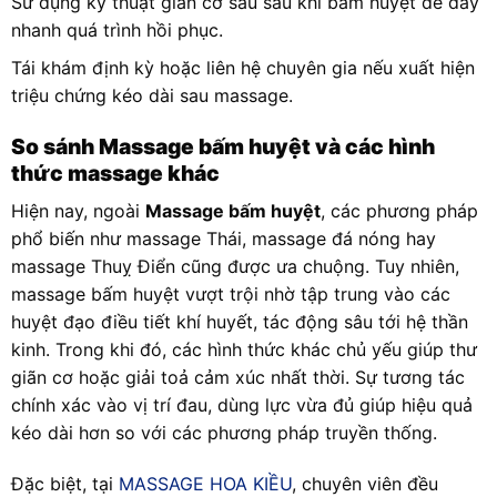
Sử dụng kỹ thuật giãn cơ sâu sau khi bấm huyệt để đẩy
nhanh quá trình hồi phục.
Tái khám định kỳ hoặc liên hệ chuyên gia nếu xuất hiện
triệu chứng kéo dài sau massage.
So sánh Massage bấm huyệt và các hình
thức massage khác
Hiện nay, ngoài
Massage bấm huyệt
, các phương pháp
phổ biến như massage Thái, massage đá nóng hay
massage Thuỵ Điển cũng được ưa chuộng. Tuy nhiên,
massage bấm huyệt vượt trội nhờ tập trung vào các
huyệt đạo điều tiết khí huyết, tác động sâu tới hệ thần
kinh. Trong khi đó, các hình thức khác chủ yếu giúp thư
giãn cơ hoặc giải toả cảm xúc nhất thời. Sự tương tác
chính xác vào vị trí đau, dùng lực vừa đủ giúp hiệu quả
kéo dài hơn so với các phương pháp truyền thống.
Đặc biệt, tại
MASSAGE HOA KIỀU
, chuyên viên đều