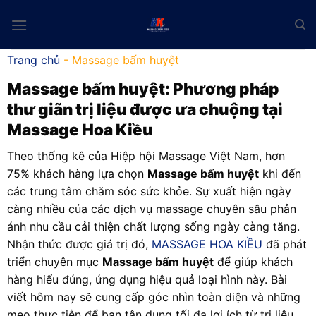
Skip
to
content
Trang chủ
-
Massage bấm huyệt
Massage bấm huyệt
: Phương pháp
thư giãn trị liệu được ưa chuộng tại
Massage Hoa Kiều
Theo thống kê của Hiệp hội Massage Việt Nam, hơn
75% khách hàng lựa chọn
Massage bấm huyệt
khi đến
các trung tâm chăm sóc sức khỏe. Sự xuất hiện ngày
càng nhiều của các dịch vụ massage chuyên sâu phản
ánh nhu cầu cải thiện chất lượng sống ngày càng tăng.
Nhận thức được giá trị đó,
MASSAGE HOA KIỀU
đã phát
triển chuyên mục
Massage bấm huyệt
để giúp khách
hàng hiểu đúng, ứng dụng hiệu quả loại hình này. Bài
viết hôm nay sẽ cung cấp góc nhìn toàn diện và những
mẹo thực tiễn để bạn tận dụng tối đa lợi ích từ trị liệu