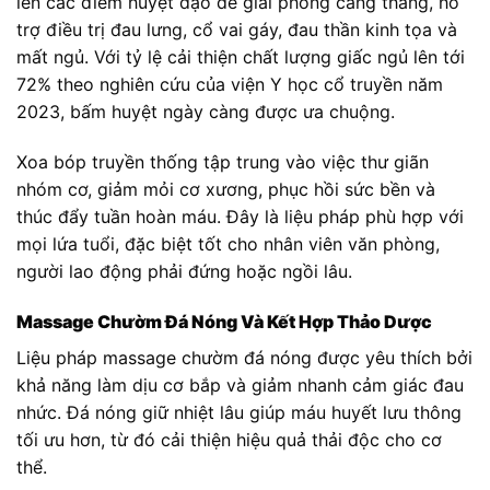
lên các điểm huyệt đạo để giải phóng căng thẳng, hỗ
trợ điều trị đau lưng, cổ vai gáy, đau thần kinh tọa và
mất ngủ. Với tỷ lệ cải thiện chất lượng giấc ngủ lên tới
72% theo nghiên cứu của viện Y học cổ truyền năm
2023, bấm huyệt ngày càng được ưa chuộng.
Xoa bóp truyền thống tập trung vào việc thư giãn
nhóm cơ, giảm mỏi cơ xương, phục hồi sức bền và
thúc đẩy tuần hoàn máu. Đây là liệu pháp phù hợp với
mọi lứa tuổi, đặc biệt tốt cho nhân viên văn phòng,
người lao động phải đứng hoặc ngồi lâu.
Massage Chườm Đá Nóng Và Kết Hợp Thảo Dược
Liệu pháp massage chườm đá nóng được yêu thích bởi
khả năng làm dịu cơ bắp và giảm nhanh cảm giác đau
nhức. Đá nóng giữ nhiệt lâu giúp máu huyết lưu thông
tối ưu hơn, từ đó cải thiện hiệu quả thải độc cho cơ
thể.