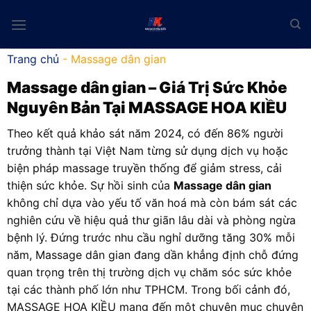
Skip
to
content
Trang chủ
-
Massage dân gian
Massage dân gian
– Giá Trị Sức Khỏe
Nguyên Bản Tại MASSAGE HOA KIỀU
Theo kết quả khảo sát năm 2024, có đến 86% người
trưởng thành tại Việt Nam từng sử dụng dịch vụ hoặc
biện pháp massage truyền thống để giảm stress, cải
thiện sức khỏe. Sự hồi sinh của
Massage dân gian
không chỉ dựa vào yếu tố văn hoá mà còn bám sát các
nghiên cứu về hiệu quả thư giãn lâu dài và phòng ngừa
bệnh lý. Đứng trước nhu cầu nghỉ dưỡng tăng 30% mỗi
năm, Massage dân gian đang dần khẳng định chỗ đứng
quan trọng trên thị trường dịch vụ chăm sóc sức khỏe
tại các thành phố lớn như TPHCM. Trong bối cảnh đó,
MASSAGE HOA KIỀU mang đến một chuyên mục chuyên