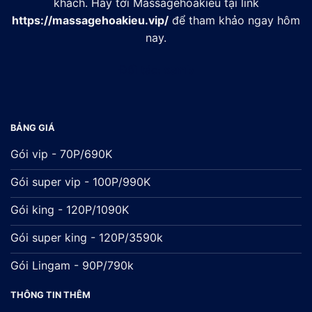
khách. Hãy tới Massagehoakieu tại link
https://massagehoakieu.vip/
để tham khảo ngay hôm
nay.
Đối tác:
xsmb
BẢNG GIÁ
Gói vip - 70P/690K
Gói super vip - 100P/990K
Gói king - 120P/1090K
Gói super king - 120P/3590k
Gói Lingam - 90P/790k
THÔNG TIN THÊM