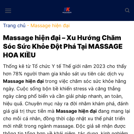
Skip
to
content
Trang chủ
-
Massage hiện đại
Massage hiện đại
– Xu Hướng Chăm
Sóc Sức Khỏe Đột Phá Tại MASSAGE
HOA KIỀU
Thống kê từ Tổ chức Y tế Thế giới năm 2023 cho thấy
hơn 78% người tham gia khảo sát ưu tiên các dịch vụ
Massage hiện đại
trong việc chăm sóc sức khỏe hằng
ngày. Cuộc sống bộn bề khiến stress và căng thẳng
ngày càng phổ biến và cần giải pháp nhanh, an toàn,
hiệu quả. Chuyên mục này ra đời nhằm khám phá, đánh
giá giá trị thực tiễn mà
Massage hiện đại
đang mang lại
cho mỗi cá nhân, đồng thời cập nhật xu thế phát triển
mới nhất trong ngành massage. Độc giả sẽ nhận được
thông tin tổng hợp về khái niệm, tác dụng, kinh nghiệm