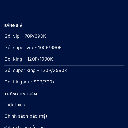
Đối tác:
xsmb
BẢNG GIÁ
Gói vip - 70P/690K
Gói super vip - 100P/990K
Gói king - 120P/1090K
Gói super king - 120P/3590k
Gói Lingam - 90P/790k
THÔNG TIN THÊM
Giới thiệu
Chính sách bảo mật
Điều khoản sử dụng