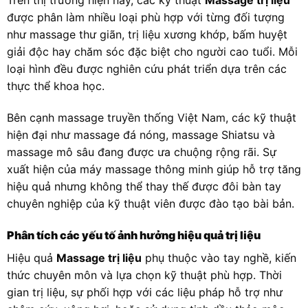
Trên thị trường hiện nay, các kỹ thuật
Massage trị liệu
được phân làm nhiều loại phù hợp với từng đối tượng
như massage thư giãn, trị liệu xương khớp, bấm huyệt
giải độc hay chăm sóc đặc biệt cho người cao tuổi. Mỗi
loại hình đều được nghiên cứu phát triển dựa trên các
thực thể khoa học.
Bên cạnh massage truyền thống Việt Nam, các kỹ thuật
hiện đại như massage đá nóng, massage Shiatsu và
massage mô sâu đang được ưa chuộng rộng rãi. Sự
xuất hiện của máy massage thông minh giúp hỗ trợ tăng
hiệu quả nhưng không thể thay thế được đôi bàn tay
chuyên nghiệp của kỹ thuật viên được đào tạo bài bản.
Phân tích các yếu tố ảnh hưởng hiệu quả trị liệu
Hiệu quả
Massage trị liệu
phụ thuộc vào tay nghề, kiến
thức chuyên môn và lựa chọn kỹ thuật phù hợp. Thời
gian trị liệu, sự phối hợp với các liệu pháp hỗ trợ như