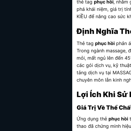
thẻ tag
phục hồi
, nhằm 
phá khái niệm, giá trị t
KIỀU để nâng cao sức kh
Định Nghĩa Th
Thẻ tag
phục hồi
phản án
Trong ngành massage, đâ
mỏi, mất ngủ lên đến 45
các gói dịch vụ, kỹ thuậ
tảng dịch vụ tại MASSA
chuyên môn lẫn kinh ngh
Lợi Ích Khi S
Giá Trị Về Thể Chấ
Ứng dụng thẻ
phục hồi
t
thao đã chứng minh hiệu