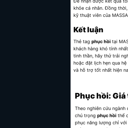
Để nhận được kết quả tố
khỏe cá nhân. Đồng thời, 
kỹ thuật viên của MASSAG
Kết luận
Thẻ tag
phục hồi
tại MAS
khách hàng khó tính nhất
tinh thần, hãy thử trải n
hoặc đặt lịch hẹn qua h
và hỗ trợ tốt nhất hiện na
Phục hồi
: Giá
Theo nghiên cứu ngành 
chú trọng
phục hồi
thể c
phục năng lượng chỉ với 