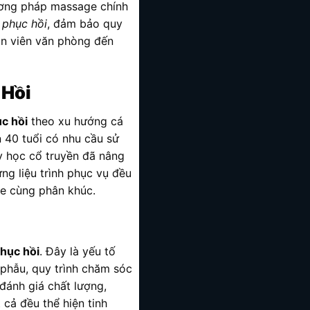
hương pháp massage chính
u phục hồi
, đảm bảo quy
ân viên văn phòng đến
 Hồi
c hồi
theo xu hướng cá
 40 tuổi có nhu cầu sử
y học cổ truyền đã nâng
g liệu trình phục vụ đều
ge cùng phân khúc.
hục hồi
. Đây là yếu tố
i phẫu, quy trình chăm sóc
đánh giá chất lượng,
 cả đều thể hiện tinh