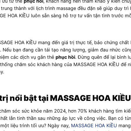
i ưu từ thẻ
phục hồi
, khách hàng nên tham khảo ý kiến chuy
trung thành với lịch trình massage đều đặn sẽ giúp duy trì 
E HOA KIỀU luôn sẵn sàng hỗ trợ tư vấn tận tình trước mỗi 
SAGE HOA KIỀU mang đến giá trị thực tế, bảo chứng chất l
. Nếu bạn đang cần tái tạo năng lượng, giảm đau nhức cũng
ghiệm các dịch vụ gắn thẻ
phục hồi
. Đừng quên để lại bình l
ệ thống chăm sóc khách hàng của MASSAGE HOA KIỀU để nh
y.
 trị nổi bật tại MASSAGE HOA KIỀU
chăm sóc sức khỏe năm 2024, hơn 70% khách hàng tìm ki
hất lẫn tinh thần sau những áp lực về công việc. Bạn có từ
một liệu trình tối ưu? Ngày nay,
MASSAGE HOA KIỀU
mang 