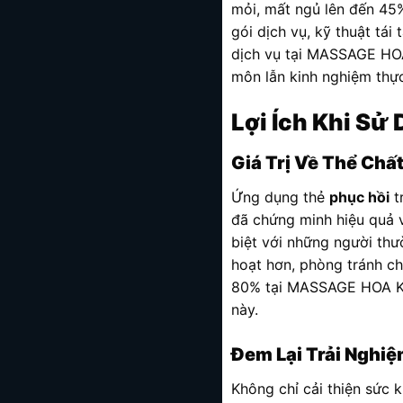
mỏi, mất ngủ lên đến 45
gói dịch vụ, kỹ thuật tá
dịch vụ tại MASSAGE HOA
môn lẫn kinh nghiệm thực
Lợi Ích Khi Sử
Giá Trị Về Thể Chấ
Ứng dụng thẻ
phục hồi
t
đã chứng minh hiệu quả v
biệt với những người th
hoạt hơn, phòng tránh ch
80% tại MASSAGE HOA KIỀ
này.
Đem Lại Trải Nghiệ
Không chỉ cải thiện sức 