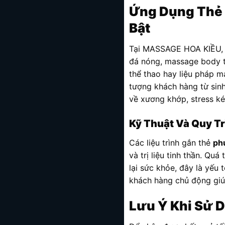
Ứng Dụng Thẻ 
Bật
Tại MASSAGE HOA KIỀU,
đá nóng, massage body to
thể thao hay liệu pháp 
tượng khách hàng từ sinh
về xương khớp, stress ké
Kỹ Thuật Và Quy T
Các liệu trình gắn thẻ
ph
và trị liệu tinh thần. Qu
lại sức khỏe, đây là yế
khách hàng chủ động giú
Lưu Ý Khi Sử 