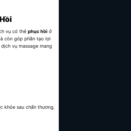
Hồi
ịch vụ có thẻ
phục hồi
ở
à còn góp phần tạo lợi
ọn dịch vụ massage mang
ức khỏe sau chấn thương.