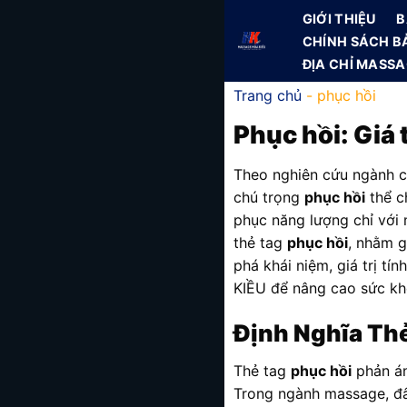
Skip
GIỚI THIỆU
B
to
CHÍNH SÁCH B
content
ĐỊA CHỈ MASS
Trang chủ
-
phục hồi
Phục hồi
: Giá
Theo nghiên cứu ngành 
chú trọng
phục hồi
thể ch
phục năng lượng chỉ với 
thẻ tag
phục hồi
, nhằm g
phá khái niệm, giá trị t
KIỀU để nâng cao sức khỏ
Định Nghĩa Th
Thẻ tag
phục hồi
phản án
Trong ngành massage, đây