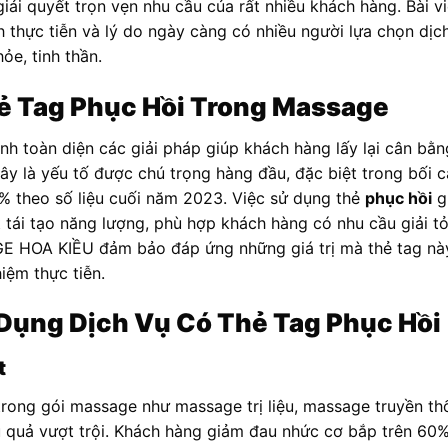
giải quyết trọn vẹn nhu cầu của rất nhiều khách hàng. Bài 
ính thực tiễn và lý do ngày càng có nhiều người lựa chọn 
ỏe, tinh thần.
ẻ Tag Phục Hồi Trong Massage
h toàn diện các giải pháp giúp khách hàng lấy lại cân bằn
y là yếu tố được chú trọng hàng đầu, đặc biệt trong bối cả
% theo số liệu cuối năm 2023. Việc sử dụng thẻ
phục hồi
g
t tái tạo năng lượng, phù hợp khách hàng có nhu cầu giải t
GE HOA KIỀU đảm bảo đáp ứng những giá trị mà thẻ tag nà
iệm thực tiễn.
ử Dụng Dịch Vụ Có Thẻ Tag Phục Hồi
t
rong gói massage như massage trị liệu, massage truyền t
 quả vượt trội. Khách hàng giảm đau nhức cơ bắp trên 60% 