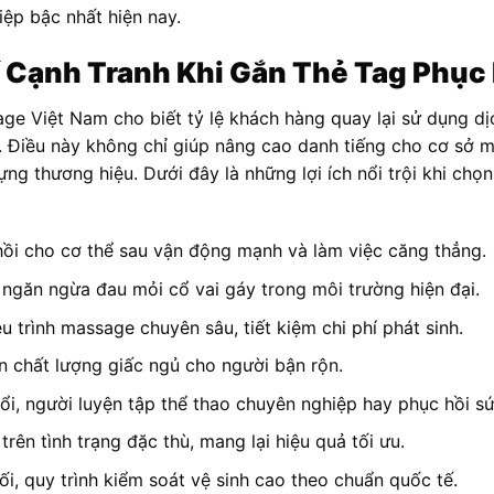
ệp bậc nhất hiện nay.
 Cạnh Tranh Khi Gắn Thẻ Tag Phục 
age Việt Nam cho biết tỷ lệ khách hàng quay lại sử dụng d
. Điều này không chỉ giúp nâng cao danh tiếng cho cơ sở m
ựng thương hiệu. Dưới đây là những lợi ích nổi trội khi ch
hồi cho cơ thể sau vận động mạnh và làm việc căng thẳng.
 ngăn ngừa đau mỏi cổ vai gáy trong môi trường hiện đại.
u trình massage chuyên sâu, tiết kiệm chi phí phát sinh.
ện chất lượng giấc ngủ cho người bận rộn.
ổi, người luyện tập thể thao chuyên nghiệp hay phục hồi s
rên tình trạng đặc thù, mang lại hiệu quả tối ưu.
i, quy trình kiểm soát vệ sinh cao theo chuẩn quốc tế.