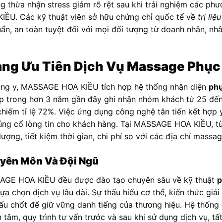
g thừa nhận stress giảm rõ rệt sau khi trải nghiệm các p
ỀU. Các kỹ thuật viên sở hữu chứng chỉ quốc tế về
trị liệ
ẩn, an toàn tuyệt đối với mọi đối tượng từ doanh nhân, nh
àng Ưu Tiên Dịch Vụ Massage Phục
ông y, MASSAGE HOA KIỀU tích hợp hệ thống nhận diện
phụ
ập trong hơn 3 năm gần đây ghi nhận nhóm khách từ 25 đến
iếm tỉ lệ 72%. Việc ứng dụng công nghệ tân tiến kết hợp 
ủng cố lòng tin cho khách hàng. Tại MASSAGE HOA KIỀU, từn
ượng, tiết kiệm thời gian, chi phí so với các địa chỉ massa
yên Môn Và Đội Ngũ
SAGE HOA KIỀU đều được đào tạo chuyên sâu về kỹ thuật
p
a chọn dịch vụ lâu dài. Sự thấu hiểu cơ thể, kiến thức giả
ấu chốt để giữ vững danh tiếng của thương hiệu. Hệ thống 
âm, quy trình tư vấn trước và sau khi sử dụng dịch vụ, tất