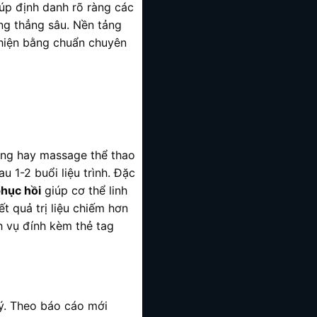
úp định danh rõ ràng các
ăng thẳng sâu. Nền tảng
hiện bằng chuẩn chuyên
ống hay massage thể thao
 1-2 buổi liệu trình. Đặc
hục hồi
giúp cơ thể linh
t quả trị liệu chiếm hơn
 vụ đính kèm thẻ tag
lý. Theo báo cáo mới