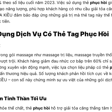
% theo số liệu cuối năm 2023. Việc sử dụng thẻ
phục hồi
gi
i tạo năng lượng, phù hợp khách hàng có nhu cầu giải tỏa c
 KIỀU đảm bảo đáp ứng những giá trị mà thẻ tag này thể 
 tiễn.
 Dụng Dịch Vụ Có Thẻ Tag Phục Hồi
t
rong gói massage như massage trị liệu, massage truyền th
ượt trội. Khách hàng giảm đau nhức cơ bắp trên 60% chỉ sau
ường xuyên vận động mạnh, việc lựa chọn liệu pháp có thẻ
p
ấn thương hiệu quả. Số lượng khách phản hồi tích cực về kế
U – con số này chứng minh sự ưu việt của những gói dịch
m Tinh Thần Tối Ưu
khỏe thể chất, thẻ
phục hồi
hỗ trợ giải tỏa căng thẳng tâm 