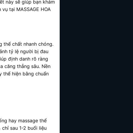
viết này sẽ giúp bạn khám
dịch vụ tại MASSAGE HOA
g thể chất nhanh chóng.
nh tỷ lệ người bị đau
iúp định danh rõ ràng
ỏa căng thẳng sâu. Nền
y thể hiện bằng chuẩn
hống hay massage thể
chỉ sau 1-2 buổi liệu