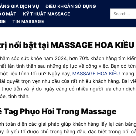
ẢNG GIÁ DỊCH VỤ
ĐIỀU KHOẢN SỬ DỤNG
ẢO MẬT
KỸ THUẬT MASSAGE
AGE
TIN MASSAGE
 trị nổi bật tại MASSAGE HOA KIỀU
chăm sóc sức khỏe năm 2024, hơn 70% khách hàng tìm kiế
ất lẫn tinh thần sau những áp lực về công việc. Bạn có từn
một liệu trình tối ưu? Ngày nay,
MASSAGE HOA KIỀU
mang 
iải quyết trọn vẹn nhu cầu của rất nhiều khách hàng. Bài v
ính thực tiễn và lý do ngày càng có nhiều người lựa chọn d
e, tinh thần.
ẻ Tag Phục Hồi Trong Massage
h toàn diện các giải pháp giúp khách hàng lấy lại cân bằn
 là yếu tố được chú trọng hàng đầu, đặc biệt trong bối cả