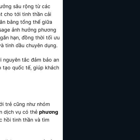
hưởng sâu rộng từ các
 cho tới tinh thần cải
 cân bằng tổng thể giữa
assage ảnh hưởng phương
gắn hạn, đồng thời tối ưu
và tinh dầu chuyên dụng.
i nguyên tắc đảm bảo an
o tạo quốc tế, giúp khách
iới trẻ cũng như nhóm
ọn dịch vụ có thẻ
phương
 hồi tinh thần và tìm