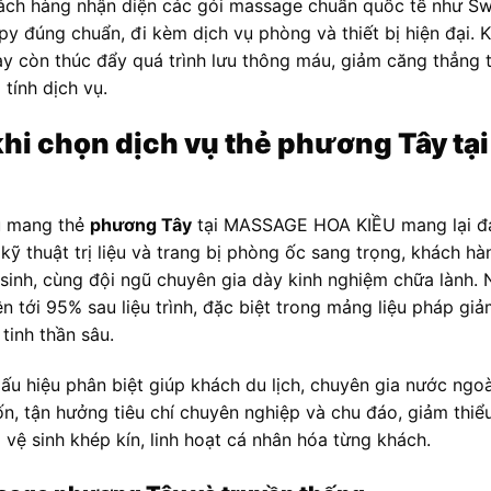
ách hàng nhận diện các gói massage chuẩn quốc tế như Sw
y đúng chuẩn, đi kèm dịch vụ phòng và thiết bị hiện đại. 
 này còn thúc đẩy quá trình lưu thông máu, giảm căng thẳng
 tính dịch vụ.
khi chọn dịch vụ thẻ phương Tây t
vụ mang thẻ
phương Tây
tại MASSAGE HOA KIỀU mang lại đa 
kỹ thuật trị liệu và trang bị phòng ốc sang trọng, khách h
ệ sinh, cùng đội ngũ chuyên gia dày kinh nghiệm chữa lành. 
lên tới 95% sau liệu trình, đặc biệt trong mảng liệu pháp g
tinh thần sâu.
ấu hiệu phân biệt giúp khách du lịch, chuyên gia nước ngo
 tận hưởng tiêu chí chuyên nghiệp và chu đáo, giảm thiểu 
vệ sinh khép kín, linh hoạt cá nhân hóa từng khách.