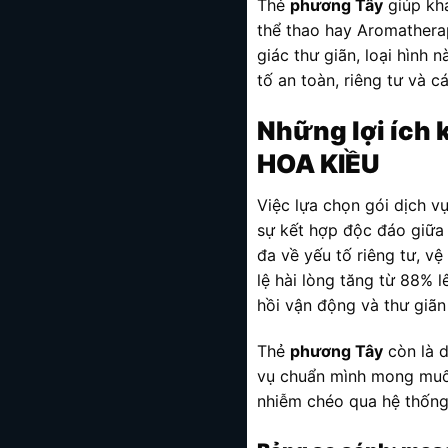
Thẻ
phương Tây
giúp kh
thể thao hay Aromatherap
giác thư giãn, loại hình
tố an toàn, riêng tư và cá
Những lợi ích 
HOA KIỀU
Việc lựa chọn gói dịch 
sự kết hợp độc đáo giữa 
đa về yếu tố riêng tư, v
lệ hài lòng tăng từ 88% 
hồi vận động và thư giãn 
Thẻ
phương Tây
còn là d
vụ chuẩn mình mong muốn,
nhiễm chéo qua hệ thống 