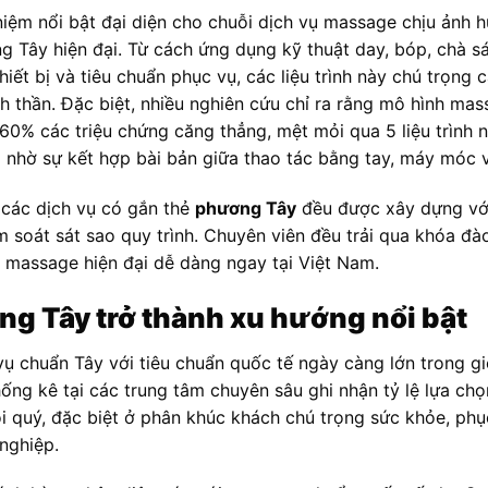
niệm nổi bật đại diện cho chuỗi dịch vụ massage chịu ảnh 
ng Tây hiện đại. Từ cách ứng dụng kỹ thuật day, bóp, chà sát
 thiết bị và tiêu chuẩn phục vụ, các liệu trình này chú trọng
nh thần. Đặc biệt, nhiều nghiên cứu chỉ ra rằng mô hình m
 60% các triệu chứng căng thẳng, mệt mỏi qua 5 liệu trình n
 nhờ sự kết hợp bài bản giữa thao tác bằng tay, máy móc 
các dịch vụ có gắn thẻ
phương Tây
đều được xây dựng vớ
m soát sát sao quy trình. Chuyên viên đều trải qua khóa đà
 massage hiện đại dễ dàng ngay tại Việt Nam.
ng Tây trở thành xu hướng nổi bật
ụ chuẩn Tây với tiêu chuẩn quốc tế ngày càng lớn trong g
ống kê tại các trung tâm chuyên sâu ghi nhận tỷ lệ lựa ch
i quý, đặc biệt ở phân khúc khách chú trọng sức khỏe, phục
nghiệp.