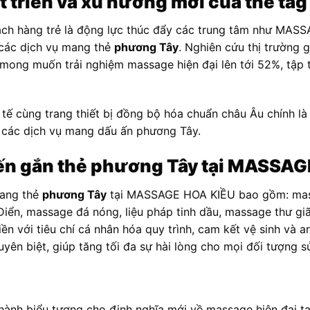
 triển và xu hướng mới của thẻ ta
ách hàng trẻ là động lực thúc đẩy các trung tâm như MA
 các dịch vụ mang thẻ
phương Tây
. Nghiên cứu thị trường g
mong muốn trải nghiệm massage hiện đại lên tới 52%, tập 
tế cùng trang thiết bị đồng bộ hóa chuẩn châu Âu chính là ư
o các dịch vụ mang dấu ấn phương Tây.
iến gắn thẻ phương Tây tại MASSA
mang thẻ
phương Tây
tại MASSAGE HOA KIỀU bao gồm: mas
iển, massage đá nóng, liệu pháp tinh dầu, massage thư gi
iền với tiêu chí cá nhân hóa quy trình, cam kết vệ sinh và 
ên biệt, giúp tăng tối đa sự hài lòng cho mọi đối tượng s
thành biểu tượng cho định nghĩa mới về massage hiện đại 