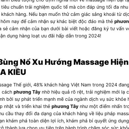
 tiêu chuẩn trải nghiệm quốc tế mà còn đáp ứng tối đa nh
a khách hàng. Nếu bạn muốn thử cảm giác sảng khoái từ dị
ay hôm nay để cảm nhận sự khác biệt độc đáo mà thẻ
phươn
ia sẻ cảm nhận của bạn dưới bài viết hoặc đăng ký tư vấn v
ận dụng hàng loạt ưu đãi hấp dẫn trong 2024!
 Bùng Nổ Xu Hướng Massage Hiện 
A KIỀU
ssage Thế giới, 48% khách hàng Việt Nam trong 2024 đang
g cách
phương Tây
nhờ hiệu quả rõ rệt, trải nghiệm mới lạ 
ính bởi sự phát triển mạnh mẽ của ngành dịch vụ sức khỏ
 nhật và triển khai thẻ
phương Tây
như một điểm nhấn tro
hu cầu thay đổi đa dạng của khách hàng về liệu pháp mas
bạn khám phá toàn diện lợi ích, khám phá bí quyết ứng dụng
rở thành lựa chọn ưu tiên trên hành trình chăm sóc sức khỏe