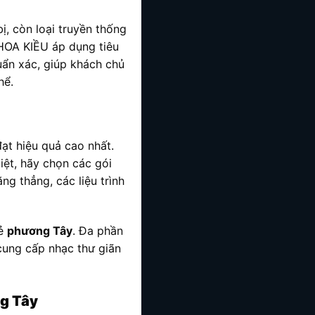
, còn loại truyền thống
 HOA KIỀU áp dụng tiêu
uẩn xác, giúp khách chủ
hể.
ạt hiệu quả cao nhất.
iệt, hãy chọn các gói
g thẳng, các liệu trình
hẻ
phương Tây
. Đa phần
cung cấp nhạc thư giãn
g Tây