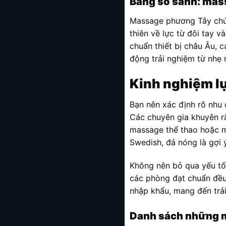
Bảng so sánh: mas
Massage phương Tây chú t
thiên về lực từ đôi tay 
chuẩn thiết bị châu Âu, 
động trải nghiệm từ nhẹ 
Kinh nghiệm l
Bạn nên xác định rõ nhu 
Các chuyên gia khuyên rằ
massage thể thao hoặc mô
Swedish, đá nóng là gợi ý
Không nên bỏ qua yếu tố 
các phòng đạt chuẩn đều 
nhập khẩu, mang đến trải
Danh sách những m