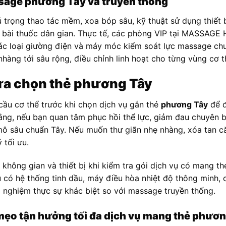
sage phương Tây và truyền thống
rọng thao tác mềm, xoa bóp sâu, kỹ thuật sử dụng thiết bị
và bài thuốc dân gian. Thực tế, các phòng VIP tại MASSAGE
các loại giường điện và máy móc kiểm soát lực massage ch
nhàng tới sâu rộng, điều chỉnh linh hoạt cho từng vùng cơ t
ựa chọn thẻ phương Tây
cầu cơ thể trước khi chọn dịch vụ gắn thẻ
phương Tây
để đ
ng, nếu bạn quan tâm phục hồi thể lực, giảm đau chuyên b
 sâu chuẩn Tây. Nếu muốn thư giãn nhẹ nhàng, xóa tan căn
 tối ưu.
không gian và thiết bị khi kiểm tra gói dịch vụ có mang t
có hệ thống tinh dầu, máy điều hòa nhiệt độ thông minh, 
 nghiệm thực sự khác biệt so với massage truyền thống.
ẹo tận hưởng tối đa dịch vụ mang thẻ phươn