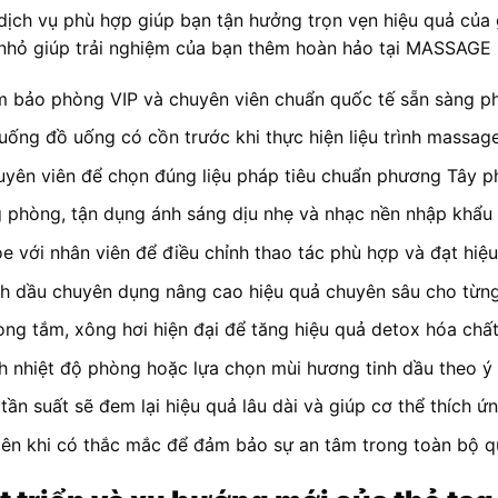
dịch vụ phù hợp giúp bạn tận hưởng trọn vẹn hiệu quả của
nhỏ giúp trải nghiệm của bạn thêm hoàn hảo tại MASSAGE
ảm bảo phòng VIP và chuyên viên chuẩn quốc tế sẵn sàng p
ống đồ uống có cồn trước khi thực hiện liệu trình massage
uyên viên để chọn đúng liệu pháp tiêu chuẩn phương Tây p
 phòng, tận dụng ánh sáng dịu nhẹ và nhạc nền nhập khẩu đ
e với nhân viên để điều chỉnh thao tác phù hợp và đạt hiệu q
nh dầu chuyên dụng nâng cao hiệu quả chuyên sâu cho từng
òng tắm, xông hơi hiện đại để tăng hiệu quả detox hóa chất
nh nhiệt độ phòng hoặc lựa chọn mùi hương tinh dầu theo ý
 tần suất sẽ đem lại hiệu quả lâu dài và giúp cơ thể thích ứn
iên khi có thắc mắc để đảm bảo sự an tâm trong toàn bộ qu