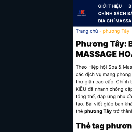
Skip
GIỚI THIỆU
B
to
CHÍNH SÁCH B
content
ĐỊA CHỈ MASS
Trang chủ
-
phương Tây
Phương Tây
:
MASSAGE HOA
Theo Hiệp hội Spa & Mas
các dịch vụ mang phong
thư giãn cao cấp. Chính
KIỀU đã nhanh chóng cập 
tổng thể, đáp ứng nhu c
tạo. Bài viết giúp bạn k
thẻ
phương Tây
trở thành
Thẻ tag phương