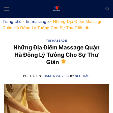
Skip
to
content
Trang chủ
-
tin massage
-
Những Địa Điểm Massage
Quận Hà Đông Lý Tưởng Cho Sự Thư Giãn
TIN MASSAGE
Những Địa Điểm Massage Quận
Hà Đông Lý Tưởng Cho Sự Thư
Giãn
POSTED ON
THÁNG 5 23, 2025
BY
NHI THẢO