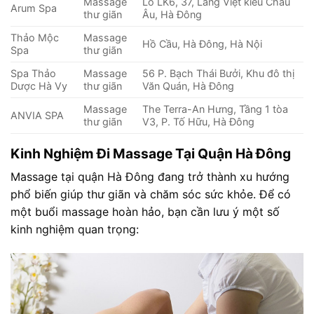
Massage
Lô LK6, 37, Làng Việt kiều Châu
Arum Spa
thư giãn
Âu, Hà Đông
Thảo Mộc
Massage
Hồ Cầu, Hà Đông, Hà Nội
Spa
thư giãn
Spa Thảo
Massage
56 P. Bạch Thái Bưởi, Khu đô thị
Dược Hà Vy
thư giãn
Văn Quán, Hà Đông
Massage
The Terra-An Hưng, Tầng 1 tòa
ANVIA SPA
thư giãn
V3, P. Tố Hữu, Hà Đông
Kinh Nghiệm Đi Massage Tại Quận Hà Đông
Massage tại quận Hà Đông đang trở thành xu hướng
phổ biến giúp thư giãn và chăm sóc sức khỏe. Để có
một buổi massage hoàn hảo, bạn cần lưu ý một số
kinh nghiệm quan trọng: