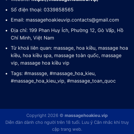
Số điện thoại: 0339858565
Email:
massagehoakieuvip.contacts@gmail.com
Địa chỉ: 199 Phan Huy Ích, Phường 12, Gò Vấp, Hồ
Chí Minh, Việt Nam
Từ khoá liên quan: massage, hoa kiều, massage hoa
kiều, hoa kiều spa, massage toàn quốc, massage
vip, massage hoa kiều vip
Tags: #masssge, #massage_hoa_kieu,
#massage_hoa_kieu_vip, #massage_toan_quoc
Copyright 2026 ©
massagehoakieu.vip
Diễn đàn dành cho người trên 18 tuổi. Lưu ý Cân nhắc khi truy
cập trang web.