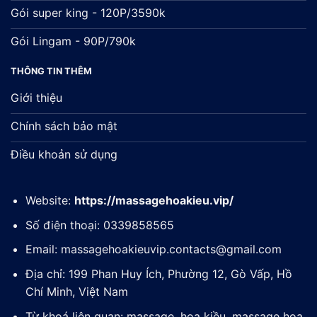
Gói super king - 120P/3590k
Gói Lingam - 90P/790k
THÔNG TIN THÊM
Giới thiệu
Chính sách bảo mật
Điều khoản sử dụng
Website:
https://massagehoakieu.vip/
Số điện thoại: 0339858565
Email:
massagehoakieuvip.contacts@gmail.com
Địa chỉ: 199 Phan Huy Ích, Phường 12, Gò Vấp, Hồ
Chí Minh, Việt Nam
Từ khoá liên quan: massage, hoa kiều, massage hoa