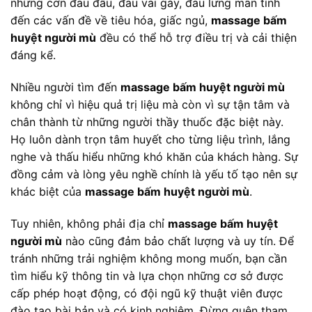
những cơn đau đầu, đau vai gáy, đau lưng mãn tính
đến các vấn đề về tiêu hóa, giấc ngủ,
massage bấm
huyệt người mù
đều có thể hỗ trợ điều trị và cải thiện
đáng kể.
Nhiều người tìm đến
massage bấm huyệt người mù
không chỉ vì hiệu quả trị liệu mà còn vì sự tận tâm và
chân thành từ những người thầy thuốc đặc biệt này.
Họ luôn dành trọn tâm huyết cho từng liệu trình, lắng
nghe và thấu hiểu những khó khăn của khách hàng. Sự
đồng cảm và lòng yêu nghề chính là yếu tố tạo nên sự
khác biệt của
massage bấm huyệt người mù
.
Tuy nhiên, không phải địa chỉ
massage bấm huyệt
người mù
nào cũng đảm bảo chất lượng và uy tín. Để
tránh những trải nghiệm không mong muốn, bạn cần
tìm hiểu kỹ thông tin và lựa chọn những cơ sở được
cấp phép hoạt động, có đội ngũ kỹ thuật viên được
đào tạo bài bản và có kinh nghiệm. Đừng quên tham