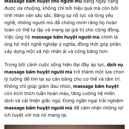
Massage bấm huyệt cho người mù
đang ngày càng
được ưa chuộng, không chỉ bởi hiệu quả mà còn bởi
tính nhân văn sâu sắc. Bằng sự nỗ lực và lòng yêu
nghề, những người mù đã chứng minh rằng họ hoàn
toàn có thể tự lập và mang lại giá trị cho cộng đồng.
Việc ủng hộ
massage bấm huyệt người mù
chính là
ủng hộ một nghề nghiệp ý nghĩa, đồng thời góp phần
xây dựng một xã hội nhân ái và công bằng hơn.
Trong bối cảnh cuộc sống hiện đại đầy áp lực,
dịch vụ
massage bấm huyệt người mù
trở thành một lựa chọn
lý tưởng để tìm lại sự cân bằng cho cơ thể và tâm trí.
Không chỉ giúp giảm đau nhức,
massage bấm huyệt
còn kích thích tuần hoàn máu, tăng cường hệ miễn
dịch và cải thiện giấc ngủ. Đừng ngần ngại trải nghiệm
massage bấm huyệt người mù
để cảm nhận những lợi
ích tuyệt vời mà nó mang lại.