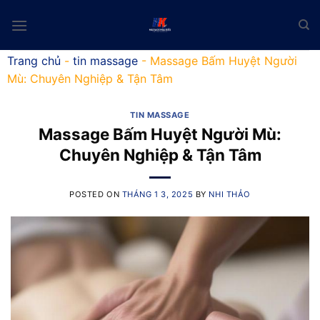
Skip
to
content
Trang chủ
-
tin massage
-
Massage Bấm Huyệt Người
Mù: Chuyên Nghiệp & Tận Tâm
TIN MASSAGE
Massage Bấm Huyệt Người Mù:
Chuyên Nghiệp & Tận Tâm
POSTED ON
THÁNG 1 3, 2025
BY
NHI THẢO