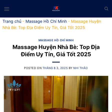
Skip
to
content
Trang chủ
-
Massage Hồ Chí Minh
-
Massage Huyện
Nhà Bè: Top Địa Điểm Uy Tín, Giá Tốt 2025
MASSAGE HỒ CHÍ MINH
Massage Huyện Nhà Bè: Top Địa
Điểm Uy Tín, Giá Tốt 2025
POSTED ON
THÁNG 8 3, 2025
BY
NHI THẢO