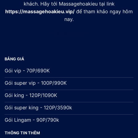
khách. Hãy tới Massagehoakieu tại link
https://massagehoakieu.vip/
để tham khảo ngay hôm
nay.
Đối tác:
xsmb
BẢNG GIÁ
Gói vip - 70P/690K
Gói super vip - 100P/990K
Gói king - 120P/1090K
Gói super king - 120P/3590k
Gói Lingam - 90P/790k
THÔNG TIN THÊM