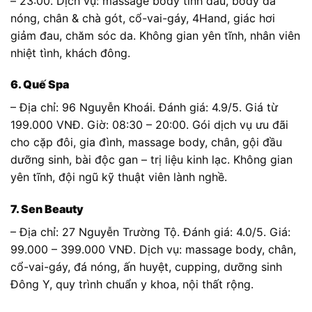
– 23:00. Dịch vụ: massage body tinh dầu, body đá
nóng, chân & chà gót, cổ-vai-gáy, 4Hand, giác hơi
giảm đau, chăm sóc da. Không gian yên tĩnh, nhân viên
nhiệt tình, khách đông.
6. Quế Spa
– Địa chỉ: 96 Nguyễn Khoái. Đánh giá: 4.9/5. Giá từ
199.000 VNĐ. Giờ: 08:30 – 20:00. Gói dịch vụ ưu đãi
cho cặp đôi, gia đình, massage body, chân, gội đầu
dưỡng sinh, bài độc gan – trị liệu kinh lạc. Không gian
yên tĩnh, đội ngũ kỹ thuật viên lành nghề.
7. Sen Beauty
– Địa chỉ: 27 Nguyễn Trường Tộ. Đánh giá: 4.0/5. Giá:
99.000 – 399.000 VNĐ. Dịch vụ: massage body, chân,
cổ-vai-gáy, đá nóng, ấn huyệt, cupping, dưỡng sinh
Đông Y, quy trình chuẩn y khoa, nội thất rộng.