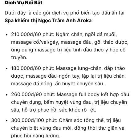
Dịch Vụ Nổi Bật
Dưới đây là các gói dịch vụ phổ biến tạo dấu ấn tại
Spa khiếm thị Ngọc Trâm Anh Aroka
:
210.000đ/60 phút: Ngâm chân, ngồi đá muối,
massage cổ/vai/gáy, massage đầu, gối thảo dược,
ứng dụng massage trị liệu tinh dầu theo y học cổ
truyền.
180.000đ/60 phút: Massage lưng-chân, đắp thảo
dược, massage đầu-ngón tay, lặp lại trị liệu chân,
massage đá nóng, ấn huyệt chuyên sâu.
260.000đ/90 phút: Massage full body kết hợp dầu
chuyên dụng, bấm huyệt vùng đau, trị liệu chuyên
sâu, hỗ trợ phục hồi sức khỏe rõ rệt.
300.000đ/100 phút: Chăm sóc tổng thể, trị liệu
chuyên biệt vùng đau mỏi, đồng thời thư giãn và
phục hồi năng lượng.