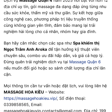
Dịch vụ
Massage Quận 4
năm 2025 nổi bật với hơn 12
địa chỉ uy tín, gói massage đa dạng đáp ứng từng nhu
cầu sức khỏe, thẩm mỹ và thư giãn. Sự kết hợp giữa
công nghệ cao, phương pháp trị liệu truyền thống
cùng không gian yên tĩnh, đảm bảo mang lại trải
nghiệm hài lòng cho cá nhân, nhóm hay gia đình.
Bạn hãy cân nhắc chọn các spa như
Spa khiếm thị
Ngọc Trâm Anh Aroka
để tận hưởng kỹ thuật viên
chuyên sâu, combo ưu đãi hấp dẫn, và giá cả hợp lý.
Đừng quên trải nghiệm dịch vụ tại
Massage Quận 6
nếu muốn đổi gió hoặc so sánh chất lượng địa chỉ lân
cận.
Mọi thông tin cần tư vấn hoặc đặt lịch, vui lòng liên hệ
MASSAGE HOA KIỀU
– Website:
https://massagehoakieu.vip/
, Số điện thoại:
0339858565, Email:
massagehoakieuvip.contacts@gmail.com
, Địa chỉ: 199