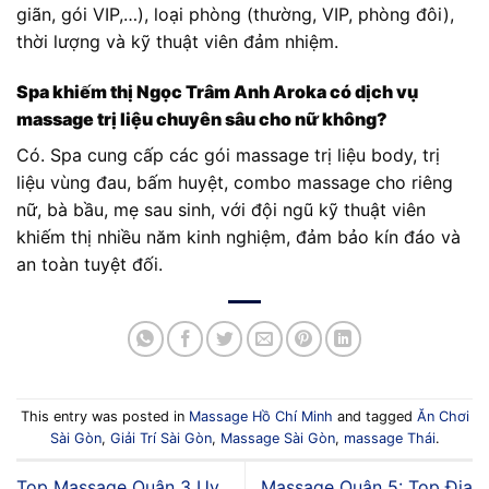
giãn, gói VIP,…), loại phòng (thường, VIP, phòng đôi),
thời lượng và kỹ thuật viên đảm nhiệm.
Spa khiếm thị Ngọc Trâm Anh Aroka có dịch vụ
massage trị liệu chuyên sâu cho nữ không?
Có. Spa cung cấp các gói massage trị liệu body, trị
liệu vùng đau, bấm huyệt, combo massage cho riêng
nữ, bà bầu, mẹ sau sinh, với đội ngũ kỹ thuật viên
khiếm thị nhiều năm kinh nghiệm, đảm bảo kín đáo và
an toàn tuyệt đối.
This entry was posted in
Massage Hồ Chí Minh
and tagged
Ăn Chơi
Sài Gòn
,
Giải Trí Sài Gòn
,
Massage Sài Gòn
,
massage Thái
.
Top Massage Quận 3 Uy
Massage Quận 5: Top Địa