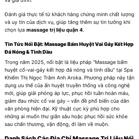
và gia đình.”
Đánh giá thực tế từ khách hàng chứng minh chất lượng
và uy tín của dịch vụ, giúp tăng thêm sự tin tưởng khi
chọn lựa
massage trị liệu quận 4
.
Tin Tức Nổi Bật: Massage Bấm Huyệt Vai Gáy Kết Hợp
Đá Nóng & Tinh Dầu
Trong năm 2025, nổi bật là liệu pháp “Massage bấm
huyệt cổ-vai-gáy kết hợp đá nóng và tinh dầu” tại Spa
Khiếm Thị Ngọc Trâm Anh Aroka. Phương pháp này tận
dụng ưu thế của ấn huyệt truyền thống và công nghệ
mới, giúp giải phóng áp lực, phục hồi tuần hoàn máu,
giảm đau nhức cổ vai gáy – vấn đề phổ biến của dân
văn phòng hiện đại. Kỹ thuật cực kỳ phù hợp cho
những ai muốn thư giãn sâu hoặc phục hồi sức khỏe
sau chấn thương, vận động, đi làm về muộn.
Danh Sách Các Địa Chỉ Massage Trị Liệu Nổi