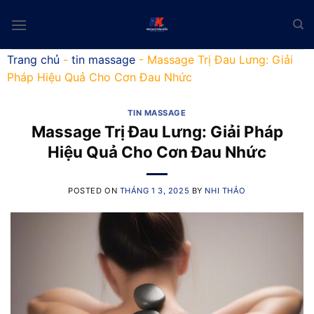
Skip
to
content
Trang chủ
-
tin massage
-
Massage Trị Đau Lưng: Giải
Pháp Hiệu Quả Cho Cơn Đau Nhức
TIN MASSAGE
Massage Trị Đau Lưng: Giải Pháp
Hiệu Quả Cho Cơn Đau Nhức
POSTED ON
THÁNG 1 3, 2025
BY
NHI THẢO