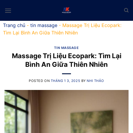
Skip
to
content
Trang chủ
-
tin massage
-
Massage Trị Liệu Ecopark:
Tìm Lại Bình An Giữa Thiên Nhiên
TIN MASSAGE
Massage Trị Liệu Ecopark: Tìm Lại
Bình An Giữa Thiên Nhiên
POSTED ON
THÁNG 1 3, 2025
BY
NHI THẢO