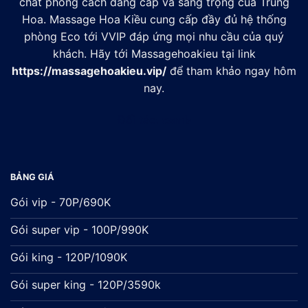
chất phong cách đẳng cấp và sang trọng của Trung
Hoa. Massage Hoa Kiều cung cấp đầy đủ hệ thống
phòng Eco tới VVIP đáp ứng mọi nhu cầu của quý
khách. Hãy tới Massagehoakieu tại link
https://massagehoakieu.vip/
để tham khảo ngay hôm
nay.
Đối tác:
xsmb
BẢNG GIÁ
Gói vip - 70P/690K
Gói super vip - 100P/990K
Gói king - 120P/1090K
Gói super king - 120P/3590k