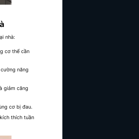
hà
ại nhà:
g cơ thể cần
g cường năng
và giảm căng
ng cơ bị đau.
kích thích tuần