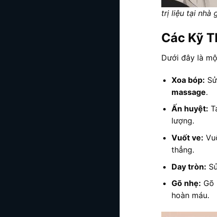
trị liệu tại nh
Các Kỹ T
Dưới đây là mộ
Xoa bóp:
Sử 
massage
.
Ấn huyệt:
Tá
lượng.
Vuốt ve:
Vuố
thẳng.
Day tròn:
Sử
Gõ nhẹ:
Gõ n
hoàn máu.