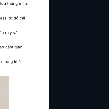
lưu thông máu,
ess, từ đó cải
ấp oxy và
tạo cảm giác
g cường khả