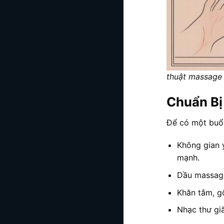
thuật massage t
Chuẩn Bị
Để có một buổ
Không gian y
mạnh.
Dầu massage
Khăn tắm, gố
Nhạc thư gi