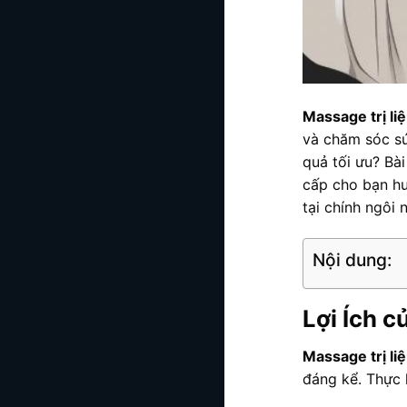
Massage trị liệ
và chăm sóc sứ
quả tối ưu? Bà
cấp cho bạn hư
tại chính ngôi 
Nội dung:
Lợi Ích c
Massage trị li
đáng kể. Thực