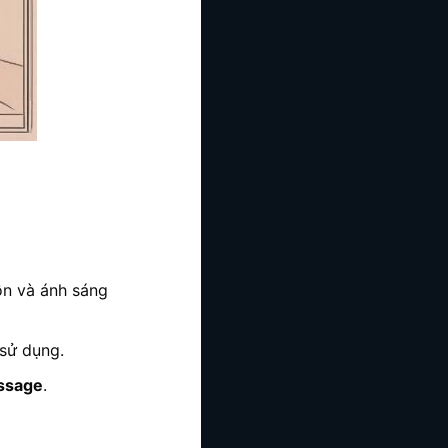
ồn và ánh sáng
sử dụng.
ssage
.