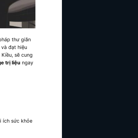
pháp thư giãn
 và đạt hiệu
 Kiều, sẽ cung
 trị liệu
ngay
i ích sức khỏe