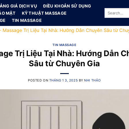
ẢNG GIÁ DỊCH VỤ
ĐIỀU KHOẢN SỬ DỤNG
ẢO MẬT
KỸ THUẬT MASSAGE
AGE
TIN MASSAGE
-
Massage Trị Liệu Tại Nhà: Hướng Dẫn Chuyên Sâu từ Chu
TIN MASSAGE
ge Trị Liệu Tại Nhà: Hướng Dẫn 
Sâu từ Chuyên Gia
POSTED ON
THÁNG 1 3, 2025
BY
NHI THẢO