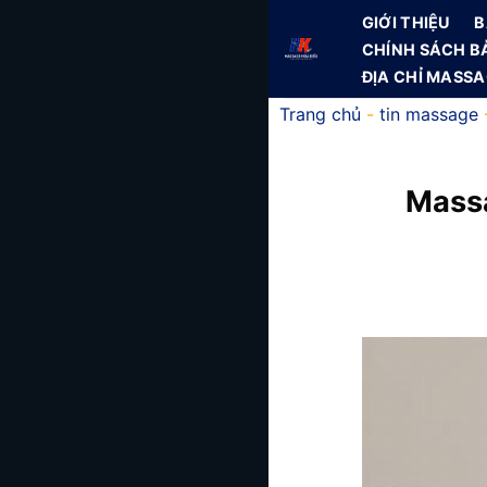
Skip
GIỚI THIỆU
B
to
CHÍNH SÁCH B
content
ĐỊA CHỈ MASS
Trang chủ
-
tin massage
Massa