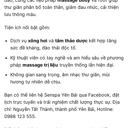
đáo, cùng các liệu pháp
massage body
và foot giúp
thư giãn phân bổ toàn thân, giảm đau nhức, cải thiện
lưu thông máu.
Tiện ích nổi bật gồm:
Dịch vụ
xông hơi
và
tắm thảo dược
kết hợp tăng
sức đề kháng, đào thải độc tố.
Kỹ thuật viên có tay nghề và am hiểu sâu về phương
pháp
massage trị liệu
truyền thống lẫn hiện đại.
Không gian sang trọng, âm nhạc thư giãn, mùi
hương tự nhiên dễ chịu.
Bạn có thể liên hệ Senspa Yên Bái qua Facebook, đặt
lịch trực tuyến và trải nghiệm chất lượng thực sự. Địa
chỉ: Nguyễn Tất Thành, thành phố Yên Bái, Hotline:
0988 123 555.