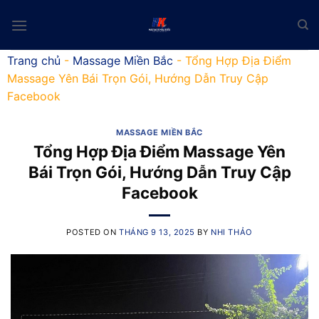
Skip
to
content
Trang chủ
-
Massage Miền Bắc
-
Tổng Hợp Địa Điểm
Massage Yên Bái Trọn Gói, Hướng Dẫn Truy Cập
Facebook
MASSAGE MIỀN BẮC
Tổng Hợp Địa Điểm Massage Yên
Bái Trọn Gói, Hướng Dẫn Truy Cập
Facebook
POSTED ON
THÁNG 9 13, 2025
BY
NHI THẢO