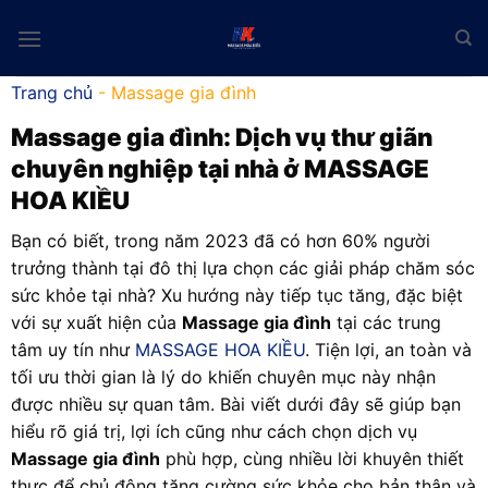
Skip
to
content
Trang chủ
-
Massage gia đình
Massage gia đình
: Dịch vụ thư giãn
chuyên nghiệp tại nhà ở MASSAGE
HOA KIỀU
Bạn có biết, trong năm 2023 đã có hơn 60% người
trưởng thành tại đô thị lựa chọn các giải pháp chăm sóc
sức khỏe tại nhà? Xu hướng này tiếp tục tăng, đặc biệt
với sự xuất hiện của
Massage gia đình
tại các trung
tâm uy tín như
MASSAGE HOA KIỀU
. Tiện lợi, an toàn và
tối ưu thời gian là lý do khiến chuyên mục này nhận
được nhiều sự quan tâm. Bài viết dưới đây sẽ giúp bạn
hiểu rõ giá trị, lợi ích cũng như cách chọn dịch vụ
Massage gia đình
phù hợp, cùng nhiều lời khuyên thiết
thực để chủ động tăng cường sức khỏe cho bản thân và