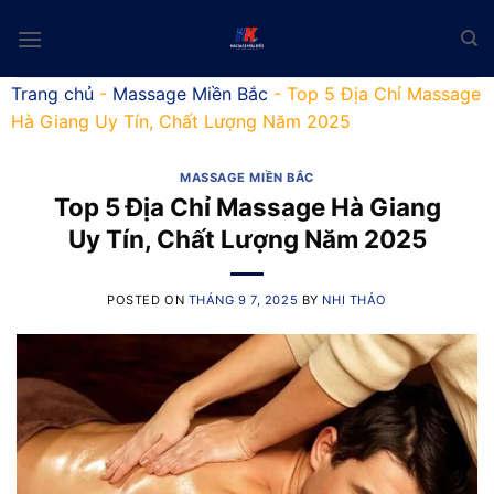
Skip
to
content
Trang chủ
-
Massage Miền Bắc
-
Top 5 Địa Chỉ Massage
Hà Giang Uy Tín, Chất Lượng Năm 2025
MASSAGE MIỀN BẮC
Top 5 Địa Chỉ Massage Hà Giang
Uy Tín, Chất Lượng Năm 2025
POSTED ON
THÁNG 9 7, 2025
BY
NHI THẢO