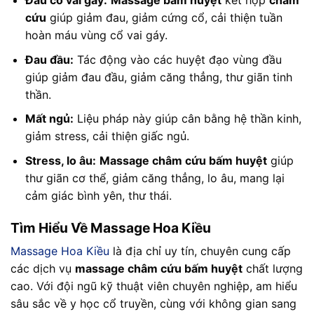
Đau cổ vai gáy:
Massage bấm huyệt
kết hợp
châm
cứu
giúp giảm đau, giảm cứng cổ, cải thiện tuần
hoàn máu vùng cổ vai gáy.
Đau đầu:
Tác động vào các huyệt đạo vùng đầu
giúp giảm đau đầu, giảm căng thẳng, thư giãn tinh
thần.
Mất ngủ:
Liệu pháp này giúp cân bằng hệ thần kinh,
giảm stress, cải thiện giấc ngủ.
Stress, lo âu:
Massage châm cứu bấm huyệt
giúp
thư giãn cơ thể, giảm căng thẳng, lo âu, mang lại
cảm giác bình yên, thư thái.
Tìm Hiểu Về Massage Hoa Kiều
Massage Hoa Kiều
là địa chỉ uy tín, chuyên cung cấp
các dịch vụ
massage châm cứu bấm huyệt
chất lượng
cao. Với đội ngũ kỹ thuật viên chuyên nghiệp, am hiểu
sâu sắc về y học cổ truyền, cùng với không gian sang