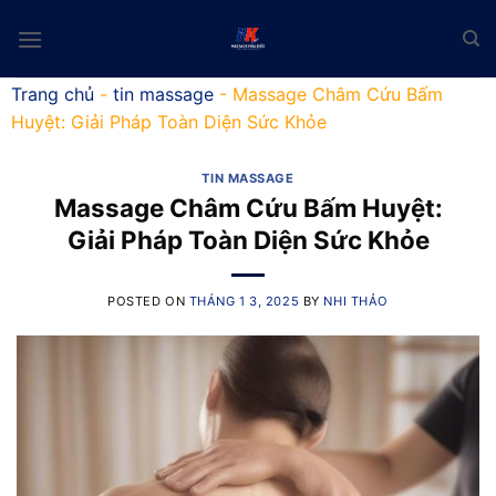
Skip
to
content
Trang chủ
-
tin massage
-
Massage Châm Cứu Bấm
Huyệt: Giải Pháp Toàn Diện Sức Khỏe
TIN MASSAGE
Massage Châm Cứu Bấm Huyệt:
Giải Pháp Toàn Diện Sức Khỏe
POSTED ON
THÁNG 1 3, 2025
BY
NHI THẢO