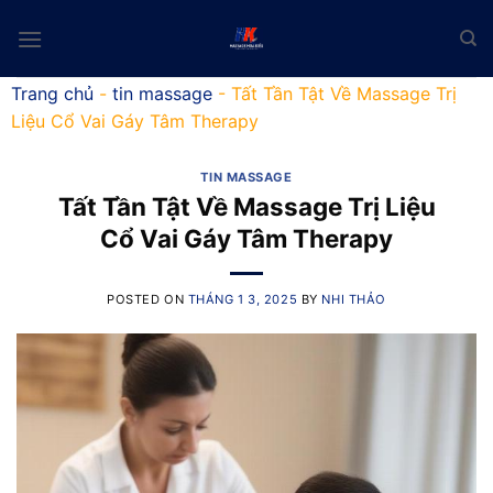
Skip
to
content
Trang chủ
-
tin massage
-
Tất Tần Tật Về Massage Trị
Liệu Cổ Vai Gáy Tâm Therapy
TIN MASSAGE
Tất Tần Tật Về Massage Trị Liệu
Cổ Vai Gáy Tâm Therapy
POSTED ON
THÁNG 1 3, 2025
BY
NHI THẢO