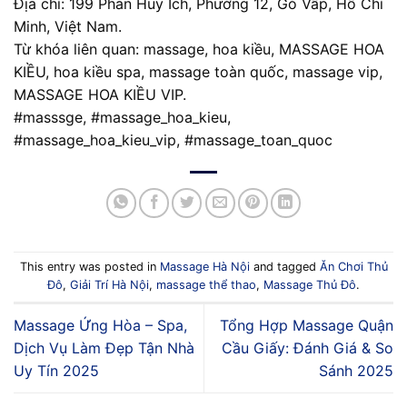
Địa chỉ: 199 Phan Huy Ích, Phường 12, Gò Vấp, Hồ Chí
Minh, Việt Nam.
Từ khóa liên quan: massage, hoa kiều, MASSAGE HOA
KIỀU, hoa kiều spa, massage toàn quốc, massage vip,
MASSAGE HOA KIỀU VIP.
#masssge, #massage_hoa_kieu,
#massage_hoa_kieu_vip, #massage_toan_quoc
This entry was posted in
Massage Hà Nội
and tagged
Ăn Chơi Thủ
Đô
,
Giải Trí Hà Nội
,
massage thể thao
,
Massage Thủ Đô
.
Massage Ứng Hòa – Spa,
Tổng Hợp Massage Quận
Dịch Vụ Làm Đẹp Tận Nhà
Cầu Giấy: Đánh Giá & So
Uy Tín 2025
Sánh 2025