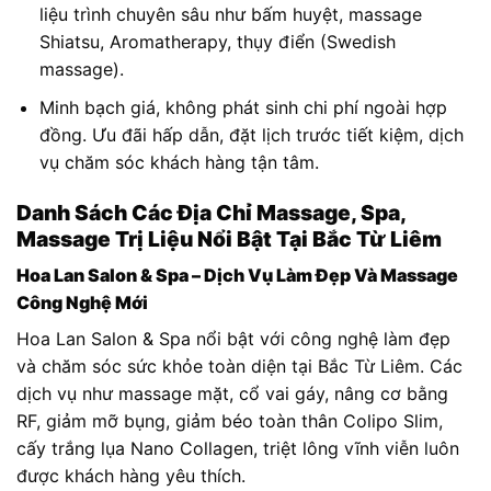
liệu trình chuyên sâu như bấm huyệt, massage
Shiatsu, Aromatherapy, thụy điển (Swedish
massage).
Minh bạch giá, không phát sinh chi phí ngoài hợp
đồng. Ưu đãi hấp dẫn, đặt lịch trước tiết kiệm, dịch
vụ chăm sóc khách hàng tận tâm.
Danh Sách Các Địa Chỉ Massage, Spa,
Massage Trị Liệu Nổi Bật Tại Bắc Từ Liêm
Hoa Lan Salon & Spa – Dịch Vụ Làm Đẹp Và Massage
Công Nghệ Mới
Hoa Lan Salon & Spa nổi bật với công nghệ làm đẹp
và chăm sóc sức khỏe toàn diện tại Bắc Từ Liêm. Các
dịch vụ như massage mặt, cổ vai gáy, nâng cơ bằng
RF, giảm mỡ bụng, giảm béo toàn thân Colipo Slim,
cấy trắng lụa Nano Collagen, triệt lông vĩnh viễn luôn
được khách hàng yêu thích.