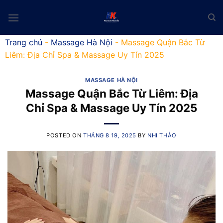
Skip
to
content
Trang chủ
-
Massage Hà Nội
-
Massage Quận Bắc Từ
Liêm: Địa Chỉ Spa & Massage Uy Tín 2025
MASSAGE HÀ NỘI
Massage Quận Bắc Từ Liêm: Địa
Chỉ Spa & Massage Uy Tín 2025
POSTED ON
THÁNG 8 19, 2025
BY
NHI THẢO