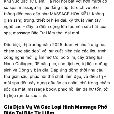
Khu vực Bắc Từ Liêm, Hà Nội nổi bật với hơn mười cơ
sở spa, massage trị liệu đẳng cấp, từ dịch vụ phổ
thông đến cao cấp như MASSAGE HOA KIỀU. Không
gian sang trọng, thiết bị hiện đại, kỹ thuật viên tay
nghề cao – đây là điểm cộng lớn tạo nên sức hút của
spa, massage Bắc Từ Liêm thời đại mới.
Đặc biệt, thị trường năm 2025 được ví như “rừng hoa
chăm sóc sắc đẹp” với sự xuất hiện của các liệu trình
công nghệ mới: giảm mỡ Colipo Slim, cấy trắng lụa
Nano Collagen, RF nâng cơ, các dịch vụ trị liệu dưỡng
sinh và Đông y bản địa. Đáp ứng đồng thời nhu cầu
thư giãn sâu, phục hồi thể chất, làm đẹp, và điều trị –
mỗi spa đều xây dựng dấu ấn cá nhân, chú trọng chăm
sóc da mặt, massage body, phục hồi làn da hư tổn, tới
trị liệu rạn da sau sinh.
Giá Dịch Vụ Và Các Loại Hình Massage Phổ
Biến Tại Bắc Từ Liêm