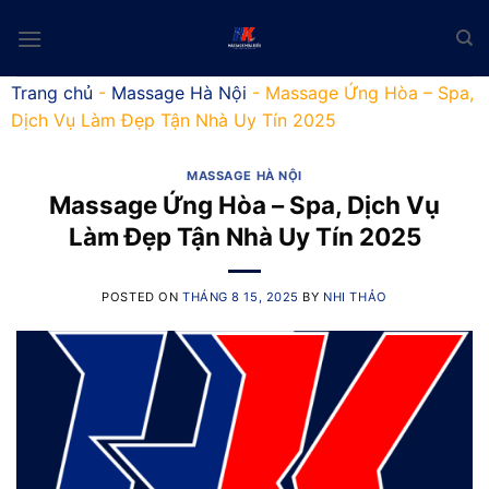
Skip
to
content
Trang chủ
-
Massage Hà Nội
-
Massage Ứng Hòa – Spa,
Dịch Vụ Làm Đẹp Tận Nhà Uy Tín 2025
MASSAGE HÀ NỘI
Massage Ứng Hòa – Spa, Dịch Vụ
Làm Đẹp Tận Nhà Uy Tín 2025
POSTED ON
THÁNG 8 15, 2025
BY
NHI THẢO