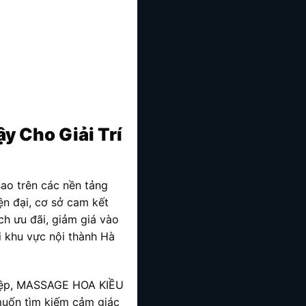
y Cho Giải Trí
ao trên các nền tảng
ện đại, cơ sở cam kết
ch ưu đãi, giảm giá vào
i khu vực nội thành Hà
iệp, MASSAGE HOA KIỀU
muốn tìm kiếm cảm giác