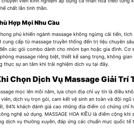
 chuyên viên kinh nghiệm áp dụng cá nhân hóa theo từng k
hể chất lẫn tinh thần.
Phù Hợp Mọi Nhu Cầu
hong phú khiến ngành massage không ngừng cải tiến, tích h
ung cấp từ massage truyền thống đến trị liệu chuyên sâu
đến các gói combo dành cho nhóm bạn hoặc gia đình. Cơ s
phòng massage riêng biệt, thiết kế sang trọng, không gian
g thực sự an tâm khi trải nghiệm dịch vụ tại đây.
i Chọn Dịch Vụ Massage Giải Trí T
sage mọc lên mỗi năm, lựa chọn địa chỉ uy tín là điều kh
viên, dịch vụ trọn gói, cam kết vệ sinh an toàn và đội ng
ất, 94% khách đánh giá cao những địa điểm có chứng chỉ h
à công nghệ sử dụng. MASSAGE HOA KIỀU là điểm cộng khi 
ợng dịch vụ thường xuyên, đáp ứng các chuẩn mực quốc tế 