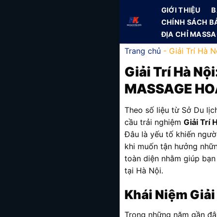
Skip
GIỚI THIỆU
B
to
CHÍNH SÁCH B
content
ĐỊA CHỈ MASS
Trang chủ
-
Giải Trí Hà N
Giải Trí Hà Nội
MASSAGE HOA
Theo số liệu từ Sở Du lị
cầu trải nghiệm
Giải Trí 
Đâu là yếu tố khiến ngư
khi muốn tận hưởng những
toàn diện nhằm giúp bạn h
tại Hà Nội.
Khái Niệm Giải
Trong những năm gần đâ