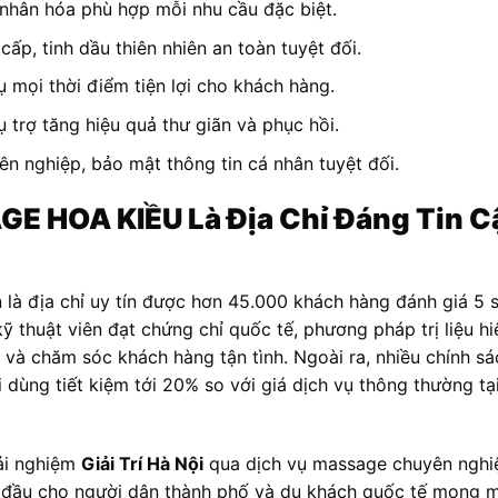
á nhân hóa phù hợp mỗi nhu cầu đặc biệt.
ấp, tinh dầu thiên nhiên an toàn tuyệt đối.
vụ mọi thời điểm tiện lợi cho khách hàng.
 trợ tăng hiệu quả thư giãn và phục hồi.
n nghiệp, bảo mật thông tin cá nhân tuyệt đối.
E HOA KIỀU Là Địa Chỉ Đáng Tin Cậ
à địa chỉ uy tín được hơn 45.000 khách hàng đánh giá 5 s
ỹ thuật viên đạt chứng chỉ quốc tế, phương pháp trị liệu hi
 và chăm sóc khách hàng tận tình. Ngoài ra, nhiều chính sá
 dùng tiết kiệm tới 20% so với giá dịch vụ thông thường tạ
ải nghiệm
Giải Trí Hà Nội
qua dịch vụ massage chuyên ngh
g đầu cho người dân thành phố và du khách quốc tế mong 