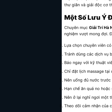
thư giãn và giải độc cơ t
Một Số Lưu Ý Đ
Chuyên mục
Giải Trí Hà 
nghiệm vượt mong đợi. Để
Lựa chọn chuyên viên có
Tránh dùng các dịch vụ 
Báo ngay với kỹ thuật viê
Chỉ đặt lịch massage tạ
Nên uống đủ nước trước 
Hạn chế ăn quá no hoặc 
Nên ở lại nghỉ ngơi một 
Theo dõi cảm nhận của cơ