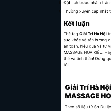
Đặt lịch trước nhằm trán
Thường xuyên cập nhật t
Kết luận
Thẻ tag
Giải Trí Hà Nội
tr
sức khỏe và tận hưởng dị
an toàn, hiệu quả và tư 
MASSAGE HOA KIỀU. Hãy đ
thể và tinh thần! Đừng q
tôi.
Giải Trí Hà Nộ
MASSAGE HO
Theo số liệu từ Sở Du l