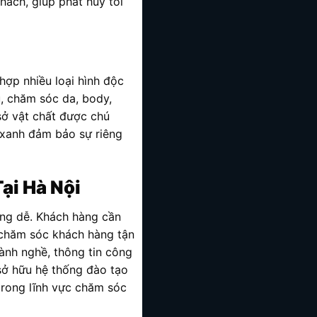
hách, giúp phát huy tối
ợp nhiều loại hình độc
, chăm sóc da, body,
ở vật chất được chú
 xanh đảm bảo sự riêng
ại Hà Nội
ông dễ. Khách hàng cần
ũ chăm sóc khách hàng tận
ành nghề, thông tin công
sở hữu hệ thống đào tạo
trong lĩnh vực chăm sóc