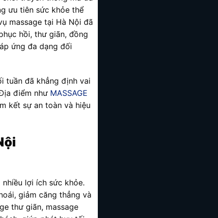
g ưu tiên sức khỏe thể
h vụ massage tại Hà Nội đã
phục hồi, thư giãn, đồng
 đáp ứng đa dạng đối
i tuần đã khẳng định vai
. Địa điểm như
MASSAGE
am kết sự an toàn và hiệu
Nội
nhiều lợi ích sức khỏe.
hoái, giảm căng thẳng và
age thư giãn, massage