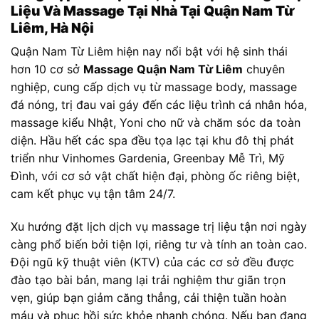
Liệu Và Massage Tại Nhà Tại Quận Nam Từ
Liêm, Hà Nội
Quận Nam Từ Liêm hiện nay nổi bật với hệ sinh thái
hơn 10 cơ sở
Massage Quận Nam Từ Liêm
chuyên
nghiệp, cung cấp dịch vụ từ massage body, massage
đá nóng, trị đau vai gáy đến các liệu trình cá nhân hóa,
massage kiểu Nhật, Yoni cho nữ và chăm sóc da toàn
diện. Hầu hết các spa đều tọa lạc tại khu đô thị phát
triển như Vinhomes Gardenia, Greenbay Mễ Trì, Mỹ
Đình, với cơ sở vật chất hiện đại, phòng ốc riêng biệt,
cam kết phục vụ tận tâm 24/7.
Xu hướng đặt lịch dịch vụ massage trị liệu tận nơi ngày
càng phổ biến bởi tiện lợi, riêng tư và tính an toàn cao.
Đội ngũ kỹ thuật viên (KTV) của các cơ sở đều được
đào tạo bài bản, mang lại trải nghiệm thư giãn trọn
vẹn, giúp bạn giảm căng thẳng, cải thiện tuần hoàn
máu và phục hồi sức khỏe nhanh chóng. Nếu bạn đang