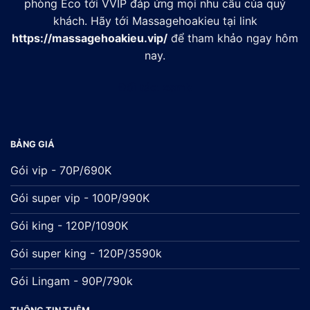
phòng Eco tới VVIP đáp ứng mọi nhu cầu của quý
khách. Hãy tới Massagehoakieu tại link
https://massagehoakieu.vip/
để tham khảo ngay hôm
nay.
Đối tác:
xsmb
BẢNG GIÁ
Gói vip - 70P/690K
Gói super vip - 100P/990K
Gói king - 120P/1090K
Gói super king - 120P/3590k
Gói Lingam - 90P/790k