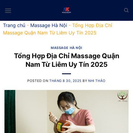
Skip
to
content
Trang chủ
-
Massage Hà Nội
-
Tổng Hợp Địa Chỉ
Massage Quận Nam Từ Liêm Uy Tín 2025
MASSAGE HÀ NỘI
Tổng Hợp Địa Chỉ Massage Quận
Nam Từ Liêm Uy Tín 2025
POSTED ON
THÁNG 8 30, 2025
BY
NHI THẢO