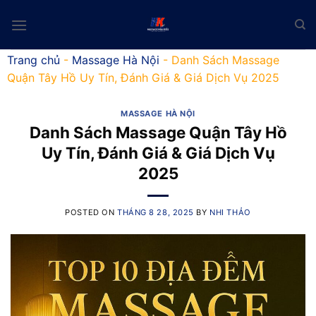
Skip
to
content
Trang chủ
-
Massage Hà Nội
-
Danh Sách Massage
Quận Tây Hồ Uy Tín, Đánh Giá & Giá Dịch Vụ 2025
MASSAGE HÀ NỘI
Danh Sách Massage Quận Tây Hồ
Uy Tín, Đánh Giá & Giá Dịch Vụ
2025
POSTED ON
THÁNG 8 28, 2025
BY
NHI THẢO