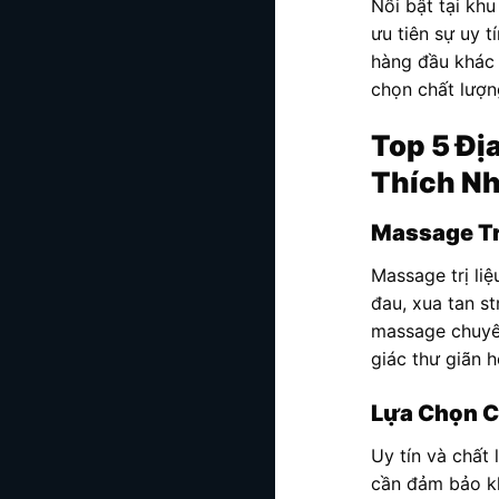
Nổi bật tại kh
ưu tiên sự uy t
hàng đầu khác 
chọn chất lượn
Top 5 Đị
Thích Nh
Massage Tr
Massage trị liệ
đau, xua tan s
massage chuyên
giác thư giãn h
Lựa Chọn C
Uy tín và chất 
cần đảm bảo kh