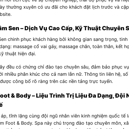
này thường xuyên có ưu đãi cho khách đặt lịch trước và cập
bsite.
m Sen – Dịch Vụ Cao Cấp, Kỹ Thuật Chuyên 
n chinh phục khách hàng bởi không gian sang trọng, tinh
 dạng: massage cổ vai gáy, massage chân, toàn thân, kết hợ
kỹ thuật hiện đại.
đây đều có chứng chỉ đào tạo chuyên sâu, đảm bảo phục vụ
ới nhiều phân khúc cho cả nam lẫn nữ. Thông tin liên hệ, số 
 được công bố rõ ràng trên các nền tảng trực tuyến.
ot & Body – Liệu Trình Trị Liệu Đa Dạng, Đội
ế
áp, tĩnh lặng cùng đội ngũ nhân viên kinh nghiệm quốc tế 
ấm Foot & Body. Spa này chú trọng đào tạo chuyên môn, xâ