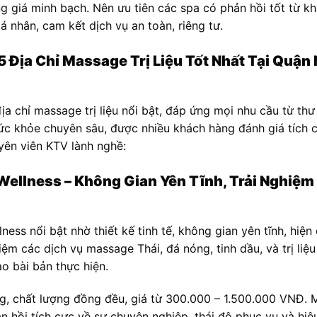
ng giá minh bạch. Nên ưu tiên các spa có phản hồi tốt từ k
á nhân, cam kết dịch vụ an toàn, riêng tư.
 Địa Chỉ Massage Trị Liệu Tốt Nhất Tại Quận
ịa chỉ massage trị liệu nổi bật, đáp ứng mọi nhu cầu từ thư
ức khỏe chuyên sâu, được nhiều khách hàng đánh giá tích c
yên viên KTV lành nghề:
Wellness – Không Gian Yên Tĩnh, Trải Nghiệ
ess nổi bật nhờ thiết kế tinh tế, không gian yên tĩnh, hiện đ
iệm các dịch vụ massage Thái, đá nóng, tinh dầu, và trị liệu
o bài bản thực hiện.
g, chất lượng đồng đều, giá từ 300.000 – 1.500.000 VNĐ.
n hồi tích cực về sự chuyên nghiệp, thái độ phục vụ và hiệu