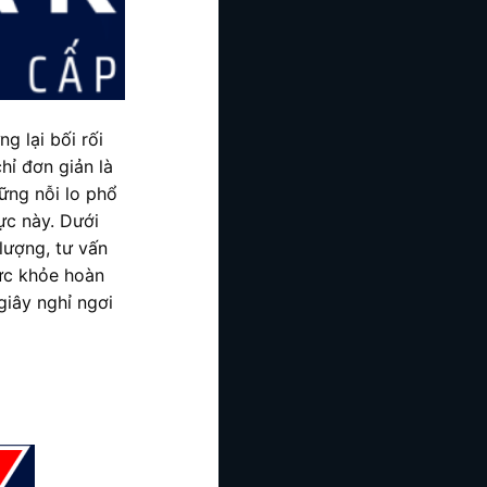
g lại bối rối
hỉ đơn giản là
ững nỗi lo phổ
ực này. Dưới
lượng, tư vấn
sức khỏe hoàn
giây nghỉ ngơi