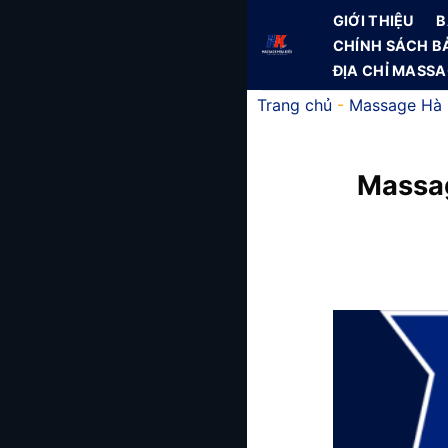
Skip
GIỚI THIỆU
B
to
CHÍNH SÁCH B
content
ĐỊA CHỈ MASS
Trang chủ
-
Massage Hà 
Massag