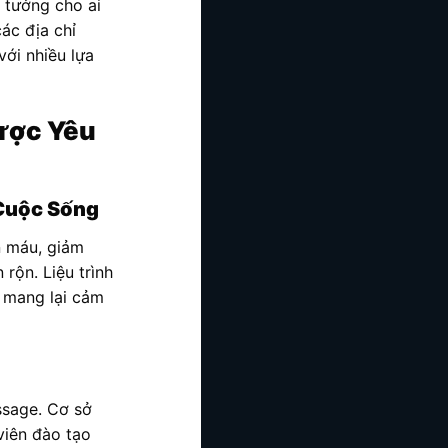
 tưởng cho ai
ác địa chỉ
với nhiều lựa
Được Yêu
 Cuộc Sống
àn máu, giảm
rộn. Liệu trình
ẽ mang lại cảm
assage. Cơ sở
viên đào tạo