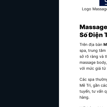
Logo Massage 
Massage 
Số Điện 
Trên địa bàn
M
spa, trung tâm 
sở rõ ràng và 
massage body, 
với mức giá từ
Các spa thường 
Mễ Trì, gần cá
tuyến, tư vấn q
hàng.