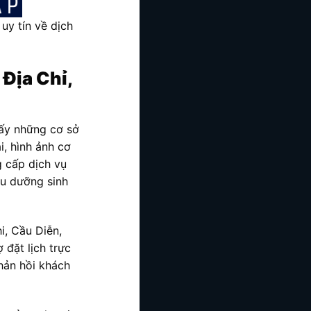
uy tín về dịch
Địa Chỉ,
hấy những cơ sở
i, hình ảnh cơ
 cấp dịch vụ
ầu dưỡng sinh
i, Cầu Diễn,
 đặt lịch trực
phản hồi khách