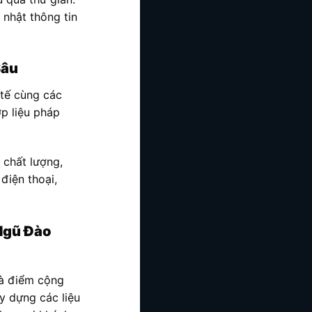
 nhật thông tin
Sâu
 tế cùng các
p liệu pháp
 chất lượng,
điện thoại,
 Ngũ Đào
là điểm cộng
y dựng các liệu