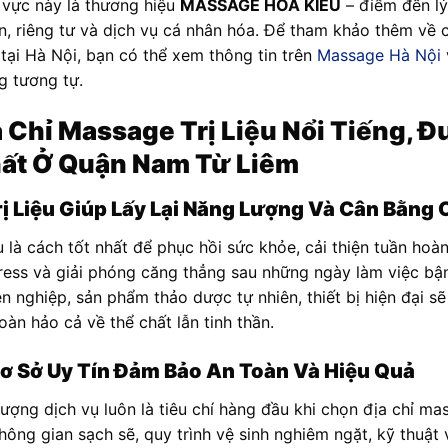
u vực này là thương hiệu
MASSAGE HOA KIỀU
– điểm đến lý
ín, riêng tư và dịch vụ cá nhân hóa. Để tham khảo thêm về c
tại Hà Nội, bạn có thể xem thông tin trên
Massage Hà Nội
g tương tự.
a Chỉ Massage Trị Liệu Nổi Tiếng, 
ất Ở Quận Nam Từ Liêm
ị Liệu Giúp Lấy Lại Năng Lượng Và Cân Bằng
u là cách tốt nhất để phục hồi sức khỏe, cải thiện tuần ho
tress và giải phóng căng thẳng sau những ngày làm việc bận 
 nghiệp, sản phẩm thảo dược tự nhiên, thiết bị hiện đại s
oàn hảo cả về thể chất lẫn tinh thần.
ơ Sở Uy Tín Đảm Bảo An Toàn Và Hiệu Quả
lượng dịch vụ luôn là tiêu chí hàng đầu khi chọn địa chỉ m
ông gian sạch sẽ, quy trình vệ sinh nghiêm ngặt, kỹ thuật 