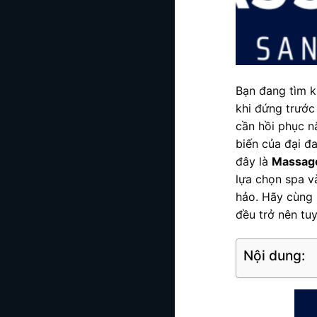
Bạn đang tìm k
khi đứng trước
cần hồi phục n
biến của đại đ
đây là
Massag
lựa chọn spa v
hảo. Hãy cùng 
đều trở nên tuy
Nội dung: