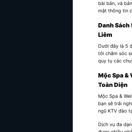
bài bản, và bả
mật thông tin c
Danh Sách 5
Liêm
Dưới đây là 5 đ
tới chăm sóc s
quy tụ các chu
Mộc Spa & 
Toàn Diện
Mộc Spa & Welln
bạn sẽ trải ngh
ngũ KTV đào tạ
Dịch vụ đa dạn
được nhiều phả