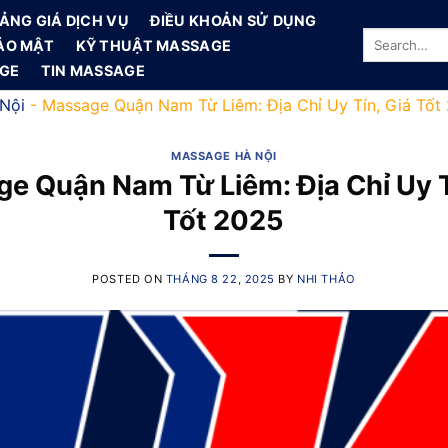
ẢNG GIÁ DỊCH VỤ
ĐIỀU KHOẢN SỬ DỤNG
ẢO MẬT
KỸ THUẬT MASSAGE
AGE
TIN MASSAGE
Nội
-
Massage Quận Nam Từ Liêm: Địa Chỉ Uy Tín, Giá Tốt
MASSAGE HÀ NỘI
e Quận Nam Từ Liêm: Địa Chỉ Uy T
Tốt 2025
POSTED ON
THÁNG 8 22, 2025
BY
NHI THẢO