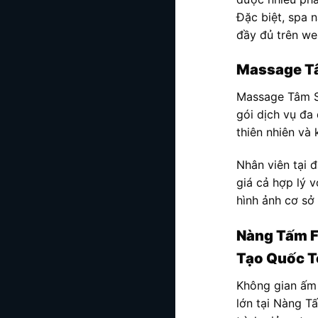
Đặc biệt, spa 
đầy đủ trên we
Massage Tâ
Massage Tâm Se
gói dịch vụ đa
thiên nhiên và 
Nhân viên tại 
giá cả hợp lý v
hình ảnh cơ sở
Nàng Tấm Fo
Tạo Quốc T
Không gian ấm 
lớn tại Nàng T