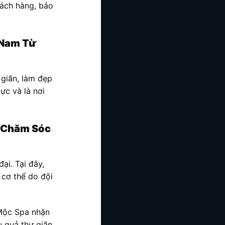
hách hàng, bảo
 Nam Từ
 giãn, làm đẹp
ực và là nơi
m Chăm Sóc
ại. Tại đây,
 cơ thể do đội
 Mộc Spa nhận
 quả thư giãn.